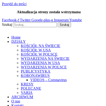
Przejdź do treści
Aktualizacja strony została wstrzymana
…
Facebook-f
Twitter
Google-plus-g
Instagram
Youtube
Szukaj
Szukaj
Home
DZIAŁY
KOŚCIÓŁ NA ŚWIECIE
KOŚCIÓŁ W USA
KOŚCIÓŁ W POLSCE
WYDARZENIA NA ŚWIECIE
WYDARZENIA W USA
WYDARZENIA W POLSCE
PUBLICYSTYKA
KORONAWIRUS
VIDEOS – Coronavirus
KRESY
POLECANE
VARIA
ARCHIWUM
O nas
Kontakt