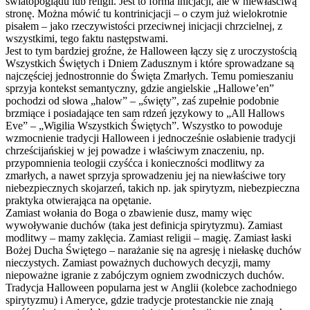
światopoglądu lub religii. Jest to forma inicjacji, ale w niewłaściwą
stronę. Można mówić tu kontrinicjacji – o czym już wielokrotnie
pisałem – jako rzeczywistości przeciwnej inicjacji chrzcielnej, z
wszystkimi, tego faktu następstwami.
Jest to tym bardziej groźne, że Halloween łączy się z uroczystością
Wszystkich Świętych i Dniem Zadusznym i które sprowadzane są
najczęściej jednostronnie do Święta Zmarłych. Temu pomieszaniu
sprzyja kontekst semantyczny, gdzie angielskie „Hallowe’en”
pochodzi od słowa „halow” – „święty”, zaś zupełnie podobnie
brzmiące i posiadające ten sam rdzeń językowy to „All Hallows
Eve” – „Wigilia Wszystkich Świętych”. Wszystko to powoduje
wzmocnienie tradycji Halloween i jednocześnie osłabienie tradycji
chrześcijańskiej w jej powadze i właściwym znaczeniu, np.
przypomnienia teologii czyśćca i konieczności modlitwy za
zmarłych, a nawet sprzyja sprowadzeniu jej na niewłaściwe tory
niebezpiecznych skojarzeń, takich np. jak spirytyzm, niebezpieczna
praktyka otwierająca na opętanie.
Zamiast wołania do Boga o zbawienie dusz, mamy więc
wywoływanie duchów (taka jest definicja spirytyzmu). Zamiast
modlitwy – mamy zaklęcia. Zamiast religii – magię. Zamiast łaski
Bożej Ducha Świętego – narażanie się na agresję i niełaskę duchów
nieczystych. Zamiast poważnych duchowych decyzji, mamy
niepoważne igranie z zabójczym ogniem zwodniczych duchów.
Tradycja Halloween popularna jest w Anglii (kolebce zachodniego
spirytyzmu) i Ameryce, gdzie tradycje protestanckie nie znają