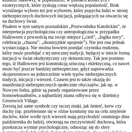
ezoterycznych, które zyskują coraz większą popularność. Brak
wyraźnego wyboru też jest wyborem, który popycha ludzi w stronę
niebezpiecznych duchowych inicjacji, polegających na otwarciu się
na duchowy świat.
Pisałem w tym samym poznańskim „Przewodniku Katolickim”, że
interpretacja psychologiczna czy antropologiczna w przypadku
Halloween z pewnością ma swoje miejsce („cień”, „logika nocy”,
celebracja „chaosu”, „dionizyjskie upojenie”). Nie jest ona jednak
wystarczająca. Nie można bowiem pomijać czynnika realizmu,
który może przebijać z tej mrocznej tradycji, będącej w istocie formą
inicjacji w świat okultystyczny czy demoniczny. Tak jest pomimo
tego, iż Halloween jest konstrukcją sztuczną i eklektyczną, co nawet
może być jeszcze bardziej niebezpieczne, gdyż naprowadza
skojarzeniowo na jednocześnie wiele typów niebezpiecznych
tradycji, inicjacji i wierzeń. Czasem jest to także okazją do
manifestacji niebezpiecznych społecznie obyczajów, jak np. w
Nowym Jorku, gdzie są parady organizowane przez
homoseksualistów, a najbardziej znana odbywa się w dzielnicy
Greenwich Village.
Zresztą już same symbole czy raczej znaki, jak śmierć, krew czy
duchy (np. przebieranie się w różne kostiumy ma na celu zmylenie
duchów, które wedle tych wierzeń mają przychodzić ostatniego dnia
października do ludzi), otwierają na rzeczywistość duchową, która
przekracza wymiar psychologiczny, odnosząc się do sfery