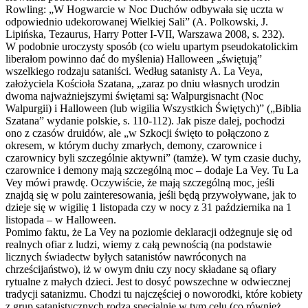
Rowling: „W Hogwarcie w Noc Duchów odbywała się uczta w
odpowiednio udekorowanej Wielkiej Sali” (A. Polkowski, J.
Lipińska, Tezaurus, Harry Potter I-VII, Warszawa 2008, s. 232).
W podobnie uroczysty sposób (co wielu upartym pseudokatolickim
liberałom powinno dać do myślenia) Halloween „świętują”
wszelkiego rodzaju sataniści. Według satanisty A. La Veya,
założyciela Kościoła Szatana, „zaraz po dniu własnych urodzin
dwoma najważniejszymi świętami są: Walpurgisnacht (Noc
Walpurgii) i Halloween (lub wigilia Wszystkich Świętych)” („Biblia
Szatana” wydanie polskie, s. 110-112). Jak pisze dalej, pochodzi
ono z czasów druidów, ale „w Szkocji święto to połączono z
okresem, w którym duchy zmarłych, demony, czarownice i
czarownicy byli szczególnie aktywni” (tamże). W tym czasie duchy,
czarownice i demony mają szczególną moc – dodaje La Vey. Tu La
Vey mówi prawdę. Oczywiście, że mają szczególną moc, jeśli
znajdą się w polu zainteresowania, jeśli będą przywoływane, jak to
dzieje się w wigilię 1 listopada czy w nocy z 31 października na 1
listopada – w Halloween.
Pomimo faktu, że La Vey na poziomie deklaracji odżegnuje się od
realnych ofiar z ludzi, wiemy z całą pewnością (na podstawie
licznych świadectw byłych satanistów nawróconych na
chrześcijaństwo), iż w owym dniu czy nocy składane są ofiary
rytualne z małych dzieci. Jest to dosyć powszechne w odwiecznej
tradycji satanizmu. Chodzi tu najczęściej o noworodki, które kobiety
z grup satanistycznych rodzą specjalnie w tym celu (co również