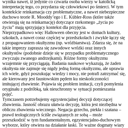
wynika nawet, iż jedynie co czwarta osoba wierzy w katolicką
interpretację tego, co przydarza się człowiekowi po śmierci. W tym
kontekście reinkarnacja czy problematyczne, a nawet niebezpieczne
duchowo teorie R. Mooddy’ego i E. Kübler-Ross (które także
otwierają się na reinkarnację) dotyczące rzekomego „życia po
życiu” mają sprzyjający kontekst dla przyjęcia.
Nieprzypadkowo więc Halloween obecny jest w domach kultury,
szkołach, a nawet coraz częściej w przedszkolach i zwykle łączy się
z propagowaniem okultyzmu (np. wróżbiarstwa). Zdarza się, że na
takie imprezy zaprasza się zawodowe wróżki oraz innych
okultystów (podobnie dzieje się w przypadku problematycznego
zwyczaju zwanego andrzejkami). Różne formy okultyzmu
wzajemnie się przyciągają. Badania naukowe wykazują, że żaden
okultysta nie zajmuje się nigdy jedną formą okultyzmu, ale uprawia
ich wiele, gdyż poszukując wiedzy i mocy, nie potrafi zatrzymać się,
ale kierowany jest faustowskim pędem ku nieskończoności
imitującej zbawienie. Pojawia się problem imitacji, czyli pomylenia
oryginału z podróbką, tak nieuchronny w sytuacji pomieszania
pojęć.
Tymczasem potrzebujemy egzystencjalnej decyzji dotyczącej
zbawienia. Jasność obrazu ułatwia decyzję, która jest niezbędna w
obliczu zbawienia wiecznego. Negacja grzechu, piekła i szatana –
prawd teologicznych ściśle związanych ze sobą – może
przeszkodzić w tym fundamentalnym, egzystencjalno-duchowym
wyborze, który otwiera na działanie łaski. Te ważne dogmaty wiary