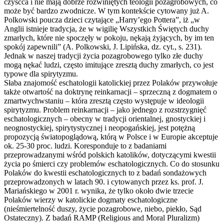
czyśćca i nie mają dobrze rozwiniętych teologii pozagrobowych, co
może być bardzo zwodnicze. W tym kontekście cytowany już A.
Polkowski poucza dzieci czytające „Harry’ego Pottera”, iż „w
Anglii istnieje tradycja, że w wigilię Wszystkich Świętych duchy
zmarłych, które nie spoczęły w pokoju, nękają żyjących, by im ten
spokój zapewnili” (A. Polkowski, J. Lipińska, dz. cyt., s. 231).
Jednak w naszej tradycji życia pozagrobowego tylko złe duchy
mogą nękać ludzi, często imitujące zresztą duchy zmarłych, co jest
typowe dla spirytyzmu.
Słaba znajomość eschatologii katolickiej przez Polaków przywołuje
także otwartość na doktrynę reinkarnacji – sprzeczną z dogmatem o
zmartwychwstaniu – która zresztą często występuje w ideologii
spirytyzmu. Problem reinkarnacji – jako jednego z rozstrzygnięć
eschatologicznych – obecny w tradycji orientalnej, gnostyckiej i
neognostyckiej, spirytystycznej i neopogańskiej, jest potężną
propozycją światopoglądową, którą w Polsce i w Europie akceptuje
ok. 25-30 proc. ludzi. Koresponduje to z badaniami
przeprowadzanymi wśród polskich katolików, dotyczącymi kwestii
życia po śmierci czy problemów eschatologicznych. Co do stosunku
Polaków do kwestii eschatologicznych to z badań sondażowych
przeprowadzonych w latach 90. i cytowanych przez ks. prof. J.
Mariańskiego w 2001 r. wynika, że tylko około dwie trzecie
Polaków wierzy w katolickie dogmaty eschatologiczne
(nieśmiertelność duszy, życie pozagrobowe, niebo, piekło, Sąd
Ostateczny). Z badań RAMP (Religious and Moral Pluralizm)