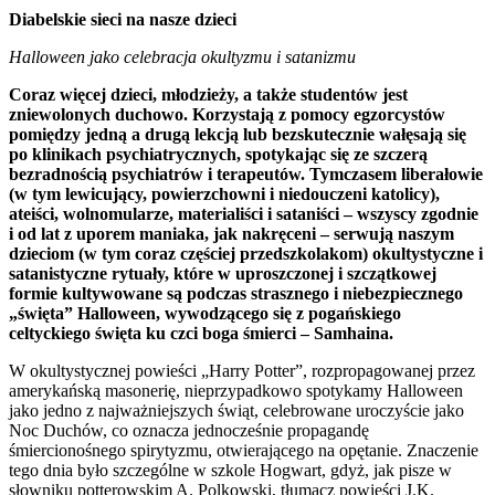
Diabelskie sieci na nasze dzieci
Halloween jako celebracja okultyzmu i satanizmu
Coraz więcej dzieci, młodzieży, a także studentów jest
zniewolonych duchowo. Korzystają z pomocy egzorcystów
pomiędzy jedną a drugą lekcją lub bezskutecznie wałęsają się
po klinikach psychiatrycznych, spotykając się ze szczerą
bezradnością psychiatrów i terapeutów. Tymczasem liberałowie
(w tym lewicujący, powierzchowni i niedouczeni katolicy),
ateiści, wolnomularze, materialiści i sataniści – wszyscy zgodnie
i od lat z uporem maniaka, jak nakręceni – serwują naszym
dzieciom (w tym coraz częściej przedszkolakom) okultystyczne i
satanistyczne rytuały, które w uproszczonej i szczątkowej
formie kultywowane są podczas strasznego i niebezpiecznego
„święta” Halloween, wywodzącego się z pogańskiego
celtyckiego święta ku czci boga śmierci – Samhaina.
W okultystycznej powieści „Harry Potter”, rozpropagowanej przez
amerykańską masonerię, nieprzypadkowo spotykamy Halloween
jako jedno z najważniejszych świąt, celebrowane uroczyście jako
Noc Duchów, co oznacza jednocześnie propagandę
śmiercionośnego spirytyzmu, otwierającego na opętanie. Znaczenie
tego dnia było szczególne w szkole Hogwart, gdyż, jak pisze w
słowniku potterowskim A. Polkowski, tłumacz powieści J.K.