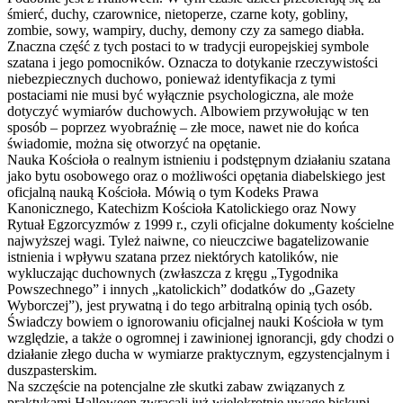
śmierć, duchy, czarownice, nietoperze, czarne koty, gobliny,
zombie, sowy, wampiry, duchy, demony czy za samego diabła.
Znaczna część z tych postaci to w tradycji europejskiej symbole
szatana i jego pomocników. Oznacza to dotykanie rzeczywistości
niebezpiecznych duchowo, ponieważ identyfikacja z tymi
postaciami nie musi być wyłącznie psychologiczna, ale może
dotyczyć wymiarów duchowych. Albowiem przywołując w ten
sposób – poprzez wyobraźnię – złe moce, nawet nie do końca
świadomie, można się otworzyć na opętanie.
Nauka Kościoła o realnym istnieniu i podstępnym działaniu szatana
jako bytu osobowego oraz o możliwości opętania diabelskiego jest
oficjalną nauką Kościoła. Mówią o tym Kodeks Prawa
Kanonicznego, Katechizm Kościoła Katolickiego oraz Nowy
Rytuał Egzorcyzmów z 1999 r., czyli oficjalne dokumenty kościelne
najwyższej wagi. Tyleż naiwne, co nieuczciwe bagatelizowanie
istnienia i wpływu szatana przez niektórych katolików, nie
wykluczając duchownych (zwłaszcza z kręgu „Tygodnika
Powszechnego” i innych „katolickich” dodatków do „Gazety
Wyborczej”), jest prywatną i do tego arbitralną opinią tych osób.
Świadczy bowiem o ignorowaniu oficjalnej nauki Kościoła w tym
względzie, a także o ogromnej i zawinionej ignorancji, gdy chodzi o
działanie złego ducha w wymiarze praktycznym, egzystencjalnym i
duszpasterskim.
Na szczęście na potencjalne złe skutki zabaw związanych z
praktykami Halloween zwracali już wielokrotnie uwagę biskupi