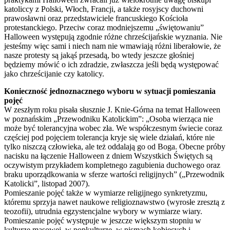
katoliccy z Polski, Włoch, Francji, a także rosyjscy duchowni
prawosławni oraz przedstawiciele francuskiego Kościoła
protestanckiego. Przeciw coraz modniejszemu „świętowaniu”
Halloween występują zgodnie różne chrześcijańskie wyznania. Nie
jesteśmy więc sami i niech nam nie wmawiają różni liberałowie, że
nasze protesty są jakąś przesadą, bo wtedy jeszcze głośniej
będziemy mówić o ich zdradzie, zwłaszcza jeśli będą występować
jako chrześcijanie czy katolicy.
Konieczność jednoznacznego wyboru w sytuacji pomieszania
pojęć
W zeszłym roku pisała słusznie J. Knie-Górna na temat Halloween
w poznańskim „Przewodniku Katolickim”: „Osoba wierząca nie
może być tolerancyjna wobec zła. We współczesnym świecie coraz
częściej pod pojęciem tolerancja kryje się wiele działań, które nie
tylko niszczą człowieka, ale też oddalają go od Boga. Obecne próby
nacisku na łączenie Halloween z dniem Wszystkich Świętych są
oczywistym przykładem kompletnego zagubienia duchowego oraz
braku uporządkowania w sferze wartości religijnych” („Przewodnik
Katolicki”, listopad 2007).
Pomieszanie pojęć także w wymiarze religijnego synkretyzmu,
któremu sprzyja nawet naukowe religioznawstwo (wyrosłe zresztą z
teozofii), utrudnia egzystencjalne wybory w wymiarze wiary.
Pomieszanie pojęć występuje w jeszcze większym stopniu w
kulturze masowej, w popkulturze, w pismach kobiecych i