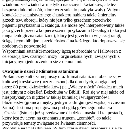
wiadomo ze świadectw nie tylko naocznych świadków, ale też
bezpośrednio od osób, które wcześniej to praktykowały). W tym
kontekście satanistycznego charakteru nabiera także śmiertelny
grzech tzw. aborcji, który nie jest tylko grzechem przeciwko
piątemu przykazaniu Dekalogu, ale może być interpretowany także
jako grzech przeciwko pierwszemu przykazaniu Dekalogu (taka jest
ranga teologiczna satanizmu), który jest grzechem większej rangi,
ściągającym biblijne „przekleństwo” na każdego, kto dopuszcza się
podobnych potworności.
Wspomniani sataniści-mordercy łączą te zbrodnie w Halloween z
celebracją tzw. czarnych mszy i orgii seksualnych, związanych z
inicjacyjnym jednoczeniem się z demonami.
Oswajanie dzieci z klimatem satanizmu
Profaniczny kult czarnej mszy oraz klimat satanizmu obecne są w
kultowej kreskówce (przeznaczonej dla dorosłych, a oglądanej
przez 80 proc. dziesięciolatków) pt. „Włatcy móch” (władca much
jest jednym z określeń Belzebuba w Biblii). Roi się w niej także od
niespotykanych nigdzie w takiej kumulacji wulgaryzmów i
bluźnierstw (granica między jednym a drugim jest wąska, a czasami
żadna). Jest ona propagowana pod egidą głównego bohatera
„Czesia” (istnieją już sprzedawane dla dzieci maskotki tej postaci),
który jest żyjącym na cmentarzu trupem, „zombie”, co także
przywołuje tematy związane ze światem ciemności.
Podobnie jest z Halloween. W tym czasie dzieci przebierają się za