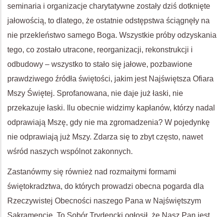
seminaria i organizacje charytatywne zostały dziś dotknięte
jałowością, to dlatego, że ostatnie odstępstwa ściągnęły na
nie przekleństwo samego Boga. Wszystkie próby odzyskania
tego, co zostało utracone, reorganizacji, rekonstrukcji i
odbudowy – wszystko to stało się jałowe, pozbawione
prawdziwego źródła świętości, jakim jest Najświętsza Ofiara
Mszy Świętej. Sprofanowana, nie daje już łaski, nie
przekazuje łaski. Ilu obecnie widzimy kapłanów, którzy nadal
odprawiają Mszę, gdy nie ma zgromadzenia? W pojedynkę
nie odprawiają już Mszy. Zdarza się to zbyt często, nawet
wśród naszych wspólnot zakonnych.
Zastanówmy się również nad rozmaitymi formami
świętokradztwa, do których prowadzi obecna pogarda dla
Rzeczywistej Obecności naszego Pana w Najświętszym
Sakramencie. To Sobór Trydencki ogłosił, że Nasz Pan jest