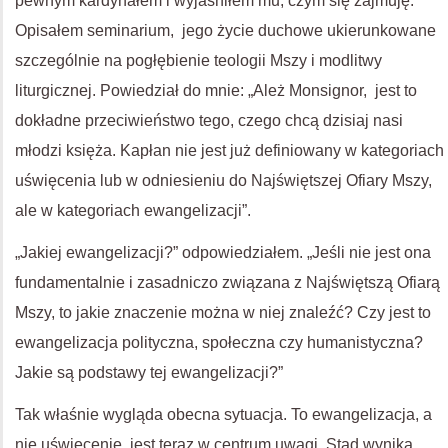
pewnym kardynałem i wyjaśniłem mu, czym się zajmuję.
Opisałem seminarium, jego życie duchowe ukierunkowane
szczególnie na pogłębienie teologii Mszy i modlitwy
liturgicznej. Powiedział do mnie: „Ależ Monsignor, jest to
dokładne przeciwieństwo tego, czego chcą dzisiaj nasi
młodzi księża. Kapłan nie jest już definiowany w kategoriach
uświęcenia lub w odniesieniu do Najświętszej Ofiary Mszy,
ale w kategoriach ewangelizacji”.
„Jakiej ewangelizacji?” odpowiedziałem. „Jeśli nie jest ona
fundamentalnie i zasadniczo związana z Najświętszą Ofiarą
Mszy, to jakie znaczenie można w niej znaleźć? Czy jest to
ewangelizacja polityczna, społeczna czy humanistyczna?
Jakie są podstawy tej ewangelizacji?”
Tak właśnie wygląda obecna sytuacja. To ewangelizacja, a
nie uświęcenie, jest teraz w centrum uwagi. Stąd wynika