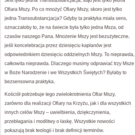
Jest tylko jedna Transsubstancjacja, stąd jest tylko jedna
Ofiara Mszy. Po co mnożyć Ofiary Mszy, skoro jest tylko
jedna Transsubstancjacja? Gdyby ta praktyka miała sens,
oznaczałoby to, że na świecie była tylko jedna Msza, od
czasów naszego Pana. Mnożenie Mszy jest bezużyteczne,
jeśli koncelebracja przez dziesięciu kapłanów jest
odpowiednikiem dziesięciu oddzielnych Mszy. To nieprawda,
całkowita nieprawda. Dlaczego musimy odprawiać trzy Msze
w Boże Narodzenie i we Wszystkich Świętych? Byłaby to
bezsensowna praktyka.
Kościół potrzebuje tego zwielokrotnienia Ofiar Mszy,
zarówno dla realizacji Ofiary na Krzyżu, jak i dla wszystkich
innych celów Mszy – uwielbienia, dziękczynienia,
przebłagania i modlitwy o łaskę. Wszystkie nowości
pokazują brak teologii i brak definicji terminów.