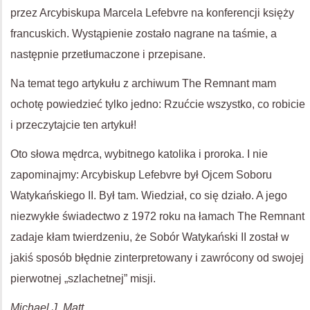
przez Arcybiskupa Marcela Lefebvre na konferencji księży
francuskich. Wystąpienie zostało nagrane na taśmie, a
następnie przetłumaczone i przepisane.
Na temat tego artykułu z archiwum The Remnant mam
ochotę powiedzieć tylko jedno: Rzućcie wszystko, co robicie
i przeczytajcie ten artykuł!
Oto słowa mędrca, wybitnego katolika i proroka. I nie
zapominajmy: Arcybiskup Lefebvre był Ojcem Soboru
Watykańskiego II. Był tam. Wiedział, co się działo. A jego
niezwykłe świadectwo z 1972 roku na łamach The Remnant
zadaje kłam twierdzeniu, że Sobór Watykański II został w
jakiś sposób błędnie zinterpretowany i zawrócony od swojej
pierwotnej „szlachetnej” misji.
Michael J. Matt