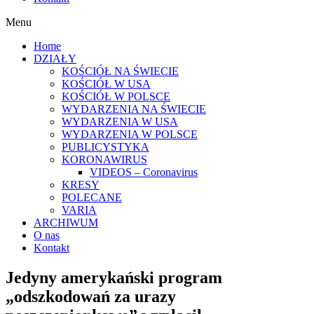
Menu
Home
DZIAŁY
KOŚCIÓŁ NA ŚWIECIE
KOŚCIÓŁ W USA
KOŚCIÓŁ W POLSCE
WYDARZENIA NA ŚWIECIE
WYDARZENIA W USA
WYDARZENIA W POLSCE
PUBLICYSTYKA
KORONAWIRUS
VIDEOS – Coronavirus
KRESY
POLECANE
VARIA
ARCHIWUM
O nas
Kontakt
Jedyny amerykański program
„odszkodowań za urazy