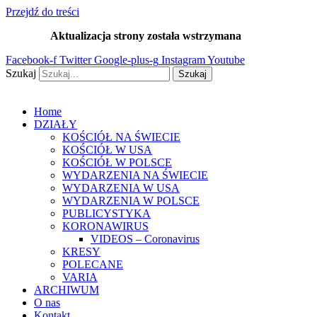
Przejdź do treści
Aktualizacja strony została wstrzymana
…
Facebook-f
Twitter
Google-plus-g
Instagram
Youtube
Szukaj
Szukaj
Home
DZIAŁY
KOŚCIÓŁ NA ŚWIECIE
KOŚCIÓŁ W USA
KOŚCIÓŁ W POLSCE
WYDARZENIA NA ŚWIECIE
WYDARZENIA W USA
WYDARZENIA W POLSCE
PUBLICYSTYKA
KORONAWIRUS
VIDEOS – Coronavirus
KRESY
POLECANE
VARIA
ARCHIWUM
O nas
Kontakt