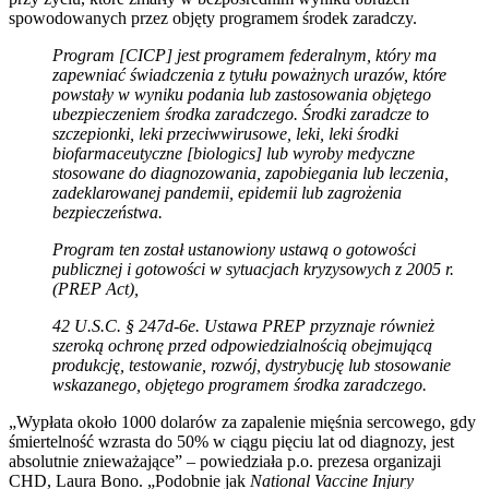
spowodowanych przez objęty programem środek zaradczy.
Program [CICP] jest programem federalnym, który ma
zapewniać świadczenia z tytułu poważnych urazów, które
powstały w wyniku podania lub zastosowania objętego
ubezpieczeniem środka zaradczego. Środki zaradcze to
szczepionki, leki przeciwwirusowe, leki, leki środki
biofarmaceutyczne [biologics] lub wyroby medyczne
stosowane do diagnozowania, zapobiegania lub leczenia,
zadeklarowanej pandemii, epidemii lub zagrożenia
bezpieczeństwa.
Program ten został ustanowiony ustawą o gotowości
publicznej i gotowości w sytuacjach kryzysowych z 2005 r.
(PREP Act),
42 U.S.C. § 247d-6e. Ustawa PREP przyznaje również
szeroką ochronę przed odpowiedzialnością obejmującą
produkcję, testowanie, rozwój, dystrybucję lub stosowanie
wskazanego, objętego programem środka zaradczego.
„Wypłata około 1000 dolarów za zapalenie mięśnia sercowego, gdy
śmiertelność wzrasta do 50% w ciągu pięciu lat od diagnozy, jest
absolutnie znieważające” – powiedziała p.o. prezesa organizaji
CHD, Laura Bono. „Podobnie jak
National Vaccine Injury