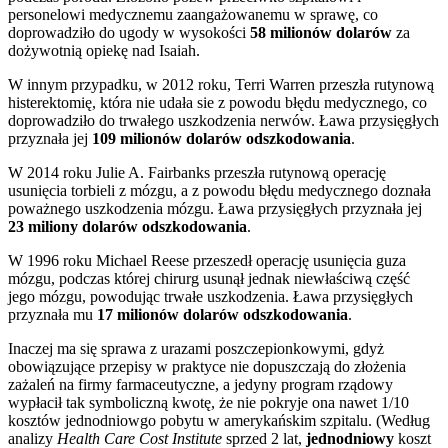
personelowi medycznemu zaangażowanemu w sprawę, co
doprowadziło do ugody w wysokości
58 milionów dolarów
za
dożywotnią opiekę nad Isaiah.
W innym przypadku, w 2012 roku, Terri Warren przeszła rutynową
histerektomię, która nie udała sie z powodu błędu medycznego, co
doprowadziło do trwałego uszkodzenia nerwów. Ława przysięgłych
przyznała jej
109 milionów dolarów odszkodowania
.
W 2014 roku Julie A. Fairbanks przeszła rutynową operację
usunięcia torbieli z mózgu, a z powodu błędu medycznego doznała
poważnego uszkodzenia mózgu. Ława przysięgłych przyznała jej
23 miliony dolarów odszkodowania
.
W 1996 roku Michael Reese przeszedł operację usunięcia guza
mózgu, podczas której chirurg usunął jednak niewłaściwą część
jego mózgu, powodując trwałe uszkodzenia. Ława przysięgłych
przyznała mu
17 milionów dolarów odszkodowania
.
Inaczej ma się sprawa z urazami poszczepionkowymi, gdyż
obowiązujące przepisy w praktyce nie dopuszczają do złożenia
zażaleń na firmy farmaceutyczne, a jedyny program rządowy
wypłacił tak symboliczną kwotę, że nie pokryje ona nawet 1/10
kosztów jednodniowgo pobytu w amerykańskim szpitalu. (Według
analizy
Health Care Cost Institute
sprzed 2 lat,
jednodniowy
koszt