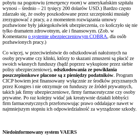
pobytu na pogotowiu (
emergency room
) w amerykańskim szpitalu
wynosi – średnio – 21 tysięcy 200 dolarów USD.) Bardzo często
zdarzało się, że osoby poszkodowane przez szczepionki musiały
zrezygnować z pracy, a z momentem rozwiązania umowy
pozbawione były jakiegokolwiek ubezpieczenia, co kończyło się nie
tylko dramatem zdrowotnym, ale i finansowym. (Zob. w
Komentarzu
o systemie ubezpieczeniowym COBRA
, dla osób
pozbawionych pracy.)
Co więcej, w przeciwieństwie do odszkodowań nałożonych na
osoby prywatne czy klinki, którzy to skazani zmuszeni są płacić ze
swoich własnych funduszy (bądź poprzez wykupione przez siebie
polisy ubezpieczeniowe),
odszkodowania ze powikłania
poszczepionkowe płacone są z pieniędzy podatników
. Program
CICP bowiem jest finansowany wyłącznie ze środków przyznanych
przez Kongres i nie otrzymuje on funduszy ze źródeł prywatnych,
takich jak firmy ubezpieczeniowe, firmy farmaceutyczne czy osoby
prywatne. Po raz kolejny widać jak kreatywnie działali lobbyści
firm farmaceutycznych przeforsowując prawo oddalające nawet w
najmniejszym stopniu ich odpowiedzialność za wyrządzone szkody.
Niedoinformowany system VAERS