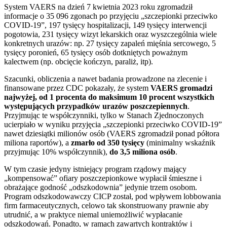
System VAERS na dzień 7 kwietnia 2023 roku zgromadził
informacje o 35 096 zgonach po przyjęciu „szczepionki przeciwko
COVID-19”, 197 tysięcy hospitalizacji, 149 tysięcy interwencji
pogotowia, 231 tysięcy wizyt lekarskich oraz wyszczególnia wiele
konkretnych urazów: np. 27 tysięcy zapaleń mięśnia sercowego, 5
tysięcy poronień, 65 tysięcy osób dotkniętych poważnym
kalectwem (np. obcięcie kończyn, paraliż, itp).
Szacunki, obliczenia a nawet badania prowadzone na zlecenie i
finansowane przez CDC pokazały, że system
VAERS gromadzi
najwyżej, od 1 procenta do maksimum 10 procent wszystkich
występujących przypadków urazów poszczepiennych
.
Przyjmując te współczynniki, tylko w Stanach Zjednoczonych
ucierpiało w wyniku przyjęcia „szczepionki przeciwko COVID-19”
nawet dziesiątki milionów osób (VAERS zgromadził ponad półtora
miliona raportów), a
zmarło od 350 tysięcy
(minimalny wskaźnik
przyjmując 10% współczynnik),
do 3,5 miliona osób
.
W tym czasie jedyny istniejący program rządowy mający
„kompensować” ofiary poszczepionkowe wypłacił śmieszne i
obrażające godność „odszkodownia” jedynie trzem osobom.
Program odszkodowawczy CICP został, pod wpływem lobbowania
firm farmaceutycznych, celowo tak skonstruowany prawnie aby
utrudnić, a w praktyce niemal uniemożliwić wypłacanie
odszkodowań. Ponadto, w ramach zawartych kontraktów i