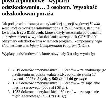
poszczepionkowe” wypłacił
odszkodowania… 3 osobom. Wysokość
odszkodowań poraża
Jak podaje administracja amerykańskiej agencji rządowej
Health
Resources & Services Administration
(HRSA), według stanu na 1
kwietnia,
trzy z 8133 osób
, które złożyły roszczenia po doznaniu
„urazów/śmierci w wyniku działania szczepionek COVID-19”
otrzymały odszkodowania w ramach programu kompensacyjnego
Countermeasures Injury Compensation Program
(CICP).
Wypłaty „odszkodowań”, które otrzymały 3 osoby wyniosły:
2019
dolarów amerykańskich i 55 centów – za anafilaksję (w
przeliczeniu na polską walutę PLN, po kursie z dnia 17
kwietnia 2023 r:
8 tysięcy 562 złote i 66 groszy
);
1582
dolarów amerykańskich i 65 centów – za zapalenie
mięśnia sercowego (6669 zł i 68 gr.);
1032
dolarów amerykańskich i 69 centów – za zapalenie
mięśnia sercowego (4351 zł i 91 gr).