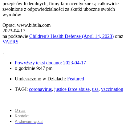
przepisów federalnych, firmy farmaceutyczne są całkowicie
zwolnione z odpowiedzialności za skutki uboczne swoich
wyrobów.
Oprac. www.bibula.com
2023-04-17
na podstawie
Children’s Health Defense (April 14, 2023)
oraz
VAERS
.
Powyższy tekst dodano:
2023-04-17
o godzinie
9:47 pm
Umieszczono w Działach:
Featured
TAGI:
coronavirus
,
justice farce abuse
,
usa
,
vaccination
O nas
Kontakt
Archiwum wpłat