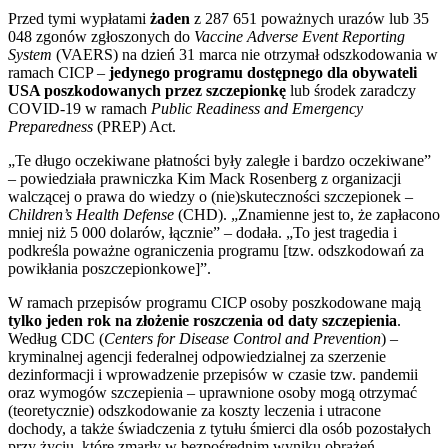
Przed tymi wypłatami
żaden
z 287 651 poważnych urazów lub 35
048 zgonów zgłoszonych do
Vaccine Adverse Event Reporting
System
(VAERS) na dzień 31 marca nie otrzymał odszkodowania w
ramach CICP –
jedynego programu dostępnego dla obywateli
USA poszkodowanych przez szczepionkę
lub środek zaradczy
COVID-19 w ramach
Public Readiness and Emergency
Preparedness
(PREP) Act.
„Te długo oczekiwane płatności były zaległe i bardzo oczekiwane”
– powiedziała prawniczka Kim Mack Rosenberg z organizacji
walczącej o prawa do wiedzy o (nie)skuteczności szczepionek –
Children’s Health Defense
(CHD). „Znamienne jest to, że zapłacono
mniej niż 5 000 dolarów, łącznie” – dodała. „To jest tragedia i
podkreśla poważne ograniczenia programu [tzw. odszkodowań za
powikłania poszczepionkowe]”.
W ramach przepisów programu CICP osoby poszkodowane mają
tylko jeden rok na złożenie roszczenia od daty szczepienia
.
Według CDC (
Centers for Disease Control and Prevention
) –
kryminalnej agencji federalnej odpowiedzialnej za szerzenie
dezinformacji i wprowadzenie przepisów w czasie tzw. pandemii
oraz wymogów szczepienia – uprawnione osoby mogą otrzymać
(teoretycznie) odszkodowanie za koszty leczenia i utracone
dochody, a także świadczenia z tytułu śmierci dla osób pozostałych
przy życiu, które zmarły w bezpośrednim wyniku obrażeń