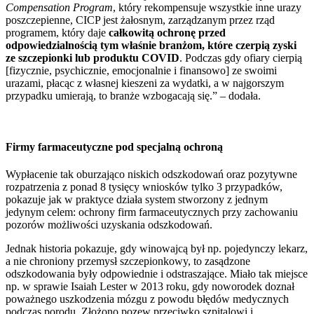
Compensation Program
, który rekompensuje wszystkie inne urazy
poszczepienne, CICP jest żałosnym, zarządzanym przez rząd
programem, który daje
całkowitą ochronę przed
odpowiedzialnością tym właśnie branżom, które czerpią zyski
ze szczepionki lub produktu COVID
. Podczas gdy ofiary cierpią
[fizycznie, psychicznie, emocjonalnie i finansowo] ze swoimi
urazami, płacąc z własnej kieszeni za wydatki, a w najgorszym
przypadku umierają, to branże wzbogacają się.” – dodała.
Firmy farmaceutyczne pod specjalną ochroną
Wypłacenie tak oburzająco niskich odszkodowań oraz pozytywne
rozpatrzenia z ponad 8 tysięcy wniosków tylko 3 przypadków,
pokazuje jak w praktyce działa system stworzony z jednym
jedynym celem: ochrony firm farmaceutycznych przy zachowaniu
pozorów możliwości uzyskania odszkodowań.
Jednak historia pokazuje, gdy winowajcą był np. pojedynczy lekarz,
a nie chroniony przemysł szczepionkowy, to zasądzone
odszkodowania były odpowiednie i odstraszające. Miało tak miejsce
np. w sprawie Isaiah Lester w 2013 roku, gdy noworodek doznał
poważnego uszkodzenia mózgu z powodu błędów medycznych
podczas porodu. Złożono pozew przeciwko szpitalowi i