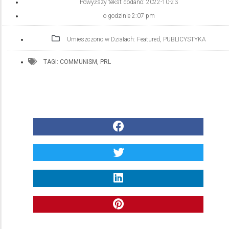
Powyższy tekst dodano:
2022-10-23
o godzinie
2:07 pm
Umieszczono w Działach:
Featured
,
PUBLICYSTYKA
TAGI:
COMMUNISM
,
PRL