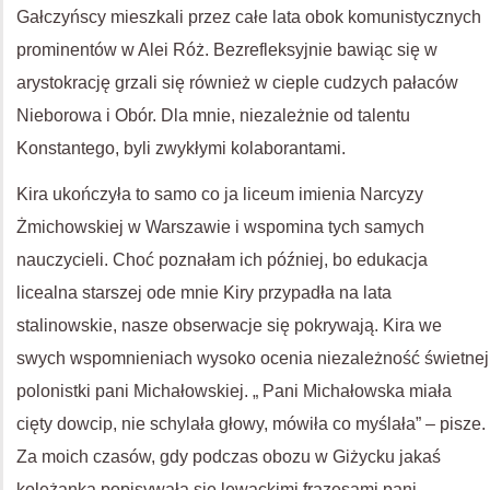
Gałczyńscy mieszkali przez całe lata obok komunistycznych
prominentów w Alei Róż. Bezrefleksyjnie bawiąc się w
arystokrację grzali się również w cieple cudzych pałaców
Nieborowa i Obór. Dla mnie, niezależnie od talentu
Konstantego, byli zwykłymi kolaborantami.
Kira ukończyła to samo co ja liceum imienia Narcyzy
Żmichowskiej w Warszawie i wspomina tych samych
nauczycieli. Choć poznałam ich później, bo edukacja
licealna starszej ode mnie Kiry przypadła na lata
stalinowskie, nasze obserwacje się pokrywają. Kira we
swych wspomnieniach wysoko ocenia niezależność świetnej
polonistki pani Michałowskiej. „ Pani Michałowska miała
cięty dowcip, nie schylała głowy, mówiła co myślała” – pisze.
Za moich czasów, gdy podczas obozu w Giżycku jakaś
koleżanka popisywała się lewackimi frazesami pani