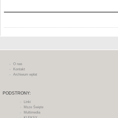
O nas
Kontakt
Archiwum wpłat
PODSTRONY:
Linki
Msze Święte
Multimedia
KLEKSY