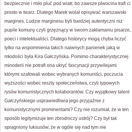
bezpiecznie i miło pluć pod wiatr, bo zawsze plwocina trafi ci
prosto w twarz. Dlatego Marek wolał opisywać warszawski
margines. Ludzie marginesu byli bardziej autentyczni niż
pupile komuny czyli grzęznący w swoim zakłamaniu pisarze,
poeci i intelektualiści. Dlatego historycy mogą chyba liczyć
tylko na wspomnienia takich naiwnych panienek jaką w
młodości była Kira Gałczyńska. Pomimo charakterystycznej
minoderii nie potrafi ona ukryć fascynacji przywilejami
którymi szafowali wobec wybranych komuniści, poczucia
wyższości wobec reszty społeczeństwa, czyli typowych
rysów komunistycznych kolaborantów. Czy wyjątkowy talent
Gałczyńskiego usprawiedliwia jego przyjaźnie z
komunistycznymi prominentami? Czy nie rozumiał, że w ten
sposób legitymizuje ten zbrodniczy ustrój? Czy był tak
spragniony luksusów, że w ogóle się nad tym nie