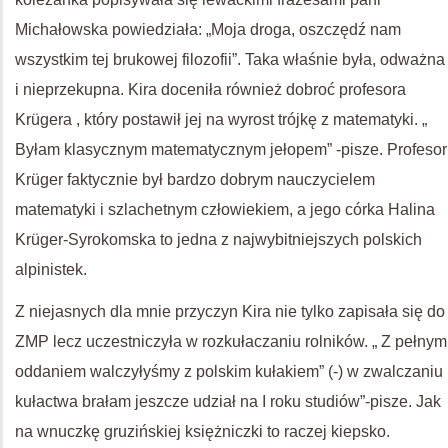
Michałowska powiedziała: „Moja droga, oszczędź nam
wszystkim tej brukowej filozofii”. Taka właśnie była, odważna
i nieprzekupna. Kira doceniła również dobroć profesora
Krügera , który postawił jej na wyrost trójkę z matematyki. „
Byłam klasycznym matematycznym jełopem” -pisze. Profesor
Krüger faktycznie był bardzo dobrym nauczycielem
matematyki i szlachetnym człowiekiem, a jego córka Halina
Krüger-Syrokomska to jedna z najwybitniejszych polskich
alpinistek.
Z niejasnych dla mnie przyczyn Kira nie tylko zapisała się do
ZMP lecz uczestniczyła w rozkułaczaniu rolników. „ Z pełnym
oddaniem walczyłyśmy z polskim kułakiem” (-) w zwalczaniu
kułactwa brałam jeszcze udział na I roku studiów”-pisze. Jak
na wnuczkę gruzińskiej księżniczki to raczej kiepsko.