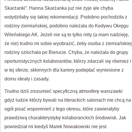
Skarżanki”. Hanna Skarżanka już nie żyje ale chyba
wstydziłaby się takiej rekomendacji. Podobno pochodziła z
rodziny ziemiańskiej, podobno należała do Kedywu Okręgu
Wileńskiego AK. Jeżeli nie są to tylko mity (a mam nadzieję,
że nie) trudno mi sobie wyobrazić, żeby osoba z ziemiańskiej
rodziny szlochała po Bierucie. Chyba, że należała do grupy
oportunistycznych kolaborantów, którzy zdarzali się również i
w tej sferze, skłonnych dla kariery podeptać wyniesione z
domu ideały i zasady.
Trudno dziś zrozumieć specyficzną atmosferę warszawki
gdyż ludzie którzy bywali na literackich salonach nie chcą na
ogół pisać wspomnień z tego okresu, które zawierałyby
prawdziwą charakterystykę kolaboranckich środowisk. Jak
powiedział mi kiedyś Marek Nowakowski nie jest