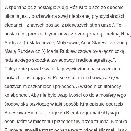
Wspominając z nostalgią Aleję Róż Kira pisze że obecnie
ulica ta jest „ pozbawiona swej niepisanej pryncypialności,
elegancji i znanych postaci z pierwszych stron gazet”. Te
postaci to „ premier Cyrankiewicz z żoną znaną i piękną Niną
Andrycz. (-) Matwinowie, Motykowie, Artur Starewicz z żoną
Marią Rutkiewicz (-) Maria Rutkiewiczowa była łączniczką
radzieckiego skoczka, zwiadowcy i radiotelegrafisty..”.
Faktycznie prawdziwa elita przywieziona na sowieckich
tankach , instalująca w Polsce stalinizm i bawiąca się w
cudzych mieszkaniach i pałacach. A wśród nich literaccy
kolaboranci. Aby nie było wątpliwości co do atmosfery tego
środowiska przytoczę w jaki sposób Kira opisuje pogrzeb
Bolesława Bieruta: „ Pogrzeb Bieruta zgromadził tysiące
osób, które w milczeniu przechodziły przed trumną. Kronika
Filmowa utrwaliła rozszlochaną twarz młodej ślicznej Hanki