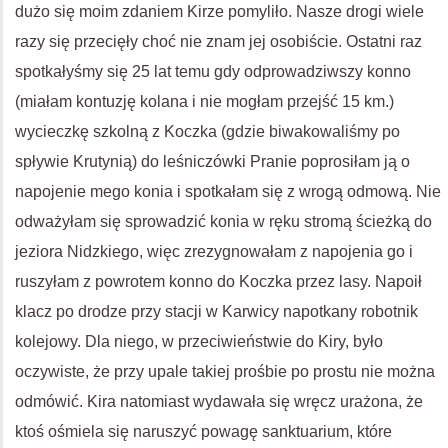
dużo się moim zdaniem Kirze pomyliło. Nasze drogi wiele
razy się przecięły choć nie znam jej osobiście. Ostatni raz
spotkałyśmy się 25 lat temu gdy odprowadziwszy konno
(miałam kontuzję kolana i nie mogłam przejść 15 km.)
wycieczkę szkolną z Koczka (gdzie biwakowaliśmy po
spływie Krutynią) do leśniczówki Pranie poprosiłam ją o
napojenie mego konia i spotkałam się z wrogą odmową. Nie
odważyłam się sprowadzić konia w ręku stromą ścieżką do
jeziora Nidzkiego, więc zrezygnowałam z napojenia go i
ruszyłam z powrotem konno do Koczka przez lasy. Napoił
klacz po drodze przy stacji w Karwicy napotkany robotnik
kolejowy. Dla niego, w przeciwieństwie do Kiry, było
oczywiste, że przy upale takiej prośbie po prostu nie można
odmówić. Kira natomiast wydawała się wręcz urażona, że
ktoś ośmiela się naruszyć powagę sanktuarium, które