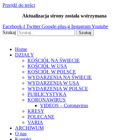
Przejdź do treści
Aktualizacja strony została wstrzymana
…
Facebook-f
Twitter
Google-plus-g
Instagram
Youtube
Szukaj
Szukaj
Home
DZIAŁY
KOŚCIÓŁ NA ŚWIECIE
KOŚCIÓŁ W USA
KOŚCIÓŁ W POLSCE
WYDARZENIA NA ŚWIECIE
WYDARZENIA W USA
WYDARZENIA W POLSCE
PUBLICYSTYKA
KORONAWIRUS
VIDEOS – Coronavirus
KRESY
POLECANE
VARIA
ARCHIWUM
O nas
Kontakt