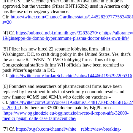
in the US. The vaccine (Pfizer Comirnaty) available in Europe is
approved, but the vaccine (Pfizer BNT162b2) used in America only
has the use of emergency clearance. –
Cfr.
https://twitter.com/ChanceGardiner/status/144526297777553408
s=20
[4] Cf.
https://pubmed.ncbi.nlm.nih.gov/32838270/ e https://allorane
19/giuseppe-de-donno-hyperimmune-plasma-doctor-takes-own-life/
[5] Pfizer has now hired 22 separate lobbying firms, all in
Washington, DC, to craft drug policy in the United States. Yes, that’s
the accurate #. TWENTY TWO lobbying firms. Tons of top
Congressional staffers & fmr WH officials have been recruited to
push Pfizer’s agenda in DC. –
Cf.
https://twitter.com/JordanSchachtel/status/1444661196792205316
[6] Founders and researchers of pharmaceutical firms have been
replaced by investment funds that seek only economic results and
now finance #OMS and #EMA who decide on vaccines –
Cf.
https://twitter.com/CathVoicesITA/status/1448173045248581632?
s=20 | In
Italy there are 32000 doctors paid by BigPharma –
https://www.ogginotizie.eu/ogginotizie/in-rete-il-report-aifa-32000-
medici-pagati-dalle-case-farmaceutiche/
[7] Cf.
https://tv.gab.com/channel/white__rabbit/view/breaking-