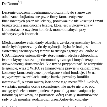
[4]
De Donno
.
Leczenie osoczem hiperimmunologicznym było stanowczo
odradzane i bojkotowane przez firmy farmaceutyczne i
finansowanych przez nie lekarzy, ponieważ nic nie kosztuje i czyni
bezużyteczną analogiczną terapię, która jest wykonywana w
laboratoriach z użyciem komórek monoklonalnych przy
niebotycznych kosztach.
Międzynarodowe standardy określają, że eksperymentalny lek nie
może być dopuszczony do dystrybucji, chyba że brak jest
skutecznej alternatywnej terapii: to dlatego agencje ds. leków w
USA i Europie uniemożliwiły stosowanie hydroksychlorochiny,
iwermektyny, osocza hiperimmunologicznego i innych terapii o
udowodnionej skuteczności. Nie trzeba przypominać, że wszystkie
te agencje, wraz z WHO, są finansowane prawie w całości przez
koncerny farmaceutyczne i powiązane z nimi fundacje, i że na
najwyższych szczeblach istnieje bardzo poważny konflikt
[5]
[6]
[7]
interesów
, o czym milczą świadome tego media
. Kościół,
wyrażając moralną ocenę szczepionek, nie może nie brać pod
uwagę tych elementów, ponieważ powodują one manipulację
informacją naukową, na podstawie której zostały sformułowane
sądy o ich moralnej godziwości przez Autorytet kościelny.