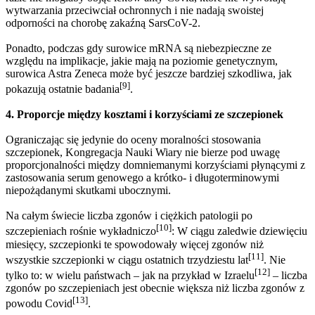
wytwarzania przeciwciał ochronnych i nie nadają swoistej
odporności na chorobę zakaźną SarsCoV-2.
Ponadto, podczas gdy surowice mRNA są niebezpieczne ze
względu na implikacje, jakie mają na poziomie genetycznym,
surowica Astra Zeneca może być jeszcze bardziej szkodliwa, jak
[9]
pokazują ostatnie badania
.
4. Proporcje między kosztami i korzyściami ze szczepionek
Ograniczając się jedynie do oceny moralności stosowania
szczepionek, Kongregacja Nauki Wiary nie bierze pod uwagę
proporcjonalności między domniemanymi korzyściami płynącymi z
zastosowania serum genowego a krótko- i długoterminowymi
niepożądanymi skutkami ubocznymi.
Na całym świecie liczba zgonów i ciężkich patologii po
[10]
szczepieniach rośnie wykładniczo
: W ciągu zaledwie dziewięciu
miesięcy, szczepionki te spowodowały więcej zgonów niż
[11]
wszystkie szczepionki w ciągu ostatnich trzydziestu lat
. Nie
[12]
tylko to: w wielu państwach – jak na przykład w Izraelu
– liczba
zgonów po szczepieniach jest obecnie większa niż liczba zgonów z
[13]
powodu Covid
.