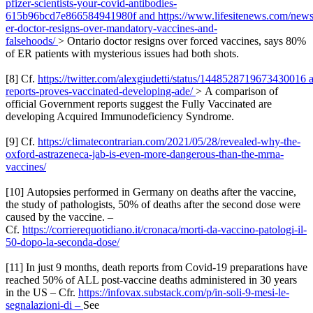
pfizer-scientists-your-covid-antibodies-
615b96bcd7e866584941980f and https://www.lifesitenews.com/news/
er-doctor-resigns-over-mandatory-vaccines-and-
falsehoods/
> Ontario doctor resigns over forced vaccines, says 80%
of ER patients with mysterious issues had both shots.
[8] Cf.
https://twitter.com/alexgiudetti/status/1448528719673430016 
reports-proves-vaccinated-developing-ade/
> A comparison of
official Government reports suggest the Fully Vaccinated are
developing Acquired Immunodeficiency Syndrome.
[9] Cf.
https://climatecontrarian.com/2021/05/28/revealed-why-the-
oxford-astrazeneca-jab-is-even-more-dangerous-than-the-mrna-
vaccines/
[10] Autopsies performed in Germany on deaths after the vaccine,
the study of pathologists, 50% of deaths after the second dose were
caused by the vaccine. –
Cf.
https://corrierequotidiano.it/cronaca/morti-da-vaccino-patologi-il-
50-dopo-la-seconda-dose/
[11] In just 9 months, death reports from Covid-19 preparations have
reached 50% of ALL post-vaccine deaths administered in 30 years
in the US – Cfr.
https://infovax.substack.com/p/in-soli-9-mesi-le-
segnalazioni-di –
See