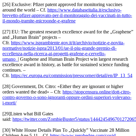
[26] Exclusive: Pfizer patent approved for monitoring vaccines
around the world – Cf.
https://www.databaseitalia.it/esclusivo-
brevetto-pfizer-approvato-per-il-monitoraggio-dei-vaccinati-in-tutto-
il-mondo-tramite-microonde-e-grafene
[27] EU: The greatest research excellence award for the „Graphene”
and „Human Brain” projects –
Cfr.
https://www.isprambiente.gov.it/it/archivio/notizie-e-novita-
normative/notizie-ispra/2013/01/ue-il-piu-grande-premio-di-
eccellenza-nella-ricerca-ai-progetti-grafene-e-cervello-
umano
| Graphene and Human Brain Project win largest research
excellence award in history, as battle for sustained science funding
continues. –
Cfr.
https://ec.europa.eu/commission/presscorner/detail/en/IP_13_54
[28] Government, Dr. Citro: «Either they are ignorant or higher
orders wanted the dead» – Cfr.
https://stopcensura.online/dott-citro-
contro-governo-o-sono-ignoranti-oppure-ordini-superiori-volevano-
i-morti/
[29]Listen what Bill Gates
said:
https://twitter.com/ZombieBuster5/status/144424549670127206
[30] White House Details Plan To „Quickly” Vaccinate 28 Million
Children Age 5-11 – Cf.
https://www.zerohedge.com/covid-