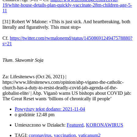
19/white-house-details-plan-quickly-vaccinate-28m-children-age-5-
11
[31] Robert W Malone: «This is just sick. And heartbreaking, both
literally and figuratively. This must stop»
Cf.
https://twitter.com/rwmalonemd/status/1450869124947578880?
s=21
Tłum. Sławomir Soja
Za: Lifesitenews (Oct 26, 2021) |
https://www.lifesitenews.com/opinion/abp-vigano-the-catholic-
church-has-a-duty-to-resist-deadly-covid-jab-agenda-of-the-
globalist-elite/ | Abp. Viganò warns US bishops about COVID jab:
The Great Reset wants ‘billions of chronically ill people’
Powyższy tekst dodano:
2021-11-04
o godzinie
12:48 pm
Umieszczono w Działach:
Featured
,
KORONAWIRUS
TAGI:
coronavirus
,
vaccination
,
vaticanum2