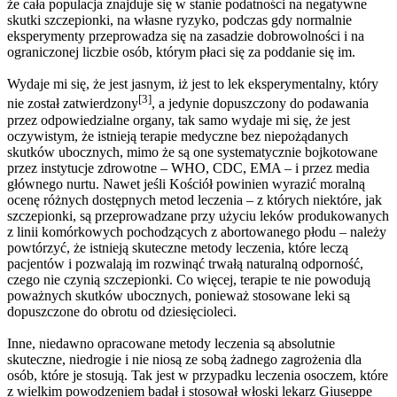
że cała populacja znajduje się w stanie podatności na negatywne
skutki szczepionki, na własne ryzyko, podczas gdy normalnie
eksperymenty przeprowadza się na zasadzie dobrowolności i na
ograniczonej liczbie osób, którym płaci się za poddanie się im.
Wydaje mi się, że jest jasnym, iż jest to lek eksperymentalny, który
[3]
nie został zatwierdzony
, a jedynie dopuszczony do podawania
przez odpowiedzialne organy, tak samo wydaje mi się, że jest
oczywistym, że istnieją terapie medyczne bez niepożądanych
skutków ubocznych, mimo że są one systematycznie bojkotowane
przez instytucje zdrowotne – WHO, CDC, EMA – i przez media
głównego nurtu. Nawet jeśli Kościół powinien wyrazić moralną
ocenę różnych dostępnych metod leczenia – z których niektóre, jak
szczepionki, są przeprowadzane przy użyciu leków produkowanych
z linii komórkowych pochodzących z abortowanego płodu – należy
powtórzyć, że istnieją skuteczne metody leczenia, które leczą
pacjentów i pozwalają im rozwinąć trwałą naturalną odporność,
czego nie czynią szczepionki. Co więcej, terapie te nie powodują
poważnych skutków ubocznych, ponieważ stosowane leki są
dopuszczone do obrotu od dziesięcioleci.
Inne, niedawno opracowane metody leczenia są absolutnie
skuteczne, niedrogie i nie niosą ze sobą żadnego zagrożenia dla
osób, które je stosują. Tak jest w przypadku leczenia osoczem, które
z wielkim powodzeniem badał i stosował włoski lekarz Giuseppe