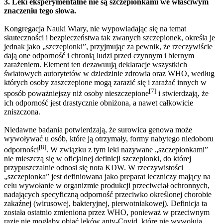
3. Leki eksperymentalne nie są szczepionkami we właściwym
znaczeniu tego słowa.
Kongregacja Nauki Wiary, nie wypowiadając się na temat
skuteczności i bezpieczeństwa tak zwanych szczepionek, określa je
jednak jako „szczepionki”, przyjmując za pewnik, że rzeczywiście
dają one odporność i chronią ludzi przed czynnym i biernym
zarażeniem. Element ten dezawuują deklaracje wszystkich
światowych autorytetów w dziedzinie zdrowia oraz WHO, według
których osoby zaszczepione mogą zarazić się i zarażać innych w
[7]
sposób poważniejszy niż osoby nieszczepione
i stwierdzają, że
ich odporność jest drastycznie obniżona, a nawet całkowicie
zniszczona.
Niedawne badania potwierdzają, że surowica genowa może
wywoływać u osób, które ją otrzymały, formy nabytego niedoboru
[8]
odporności
. W związku z tym leki nazywane „szczepionkami”
nie mieszczą się w oficjalnej definicji szczepionki, do której
przypuszczalnie odnosi się nota KDW. W rzeczywistości
„szczepionka” jest definiowana jako preparat leczniczy mający na
celu wywołanie w organizmie produkcji przeciwciał ochronnych,
nadających specyficzną odporność przeciwko określonej chorobie
zakaźnej (wirusowej, bakteryjnej, pierwotniakowej). Definicja ta
została ostatnio zmieniona przez WHO, ponieważ w przeciwnym
razie nie mogłaby objąć leków anty-Covid, które nie wywołują