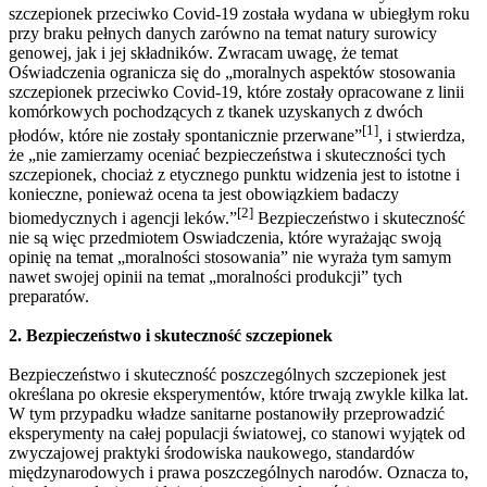
szczepionek przeciwko Covid-19 została wydana w ubiegłym roku
przy braku pełnych danych zarówno na temat natury surowicy
genowej, jak i jej składników. Zwracam uwagę, że temat
Oświadczenia ogranicza się do „moralnych aspektów stosowania
szczepionek przeciwko Covid-19, które zostały opracowane z linii
komórkowych pochodzących z tkanek uzyskanych z dwóch
[1]
płodów, które nie zostały spontanicznie przerwane”
, i stwierdza,
że „nie zamierzamy oceniać bezpieczeństwa i skuteczności tych
szczepionek, chociaż z etycznego punktu widzenia jest to istotne i
konieczne, ponieważ ocena ta jest obowiązkiem badaczy
[2]
biomedycznych i agencji leków.”
Bezpieczeństwo i skuteczność
nie są więc przedmiotem Oswiadczenia, które wyrażając swoją
opinię na temat „moralności stosowania” nie wyraża tym samym
nawet swojej opinii na temat „moralności produkcji” tych
preparatów.
2. Bezpieczeństwo i skuteczność szczepionek
Bezpieczeństwo i skuteczność poszczególnych szczepionek jest
określana po okresie eksperymentów, które trwają zwykle kilka lat.
W tym przypadku władze sanitarne postanowiły przeprowadzić
eksperymenty na całej populacji światowej, co stanowi wyjątek od
zwyczajowej praktyki środowiska naukowego, standardów
międzynarodowych i prawa poszczególnych narodów. Oznacza to,