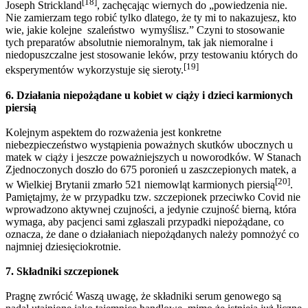
[18]
Joseph Strickland
, zachęcając wiernych do „powiedzenia nie.
Nie zamierzam tego robić tylko dlatego, że ty mi to nakazujesz, kto
wie, jakie kolejne szaleństwo wymyślisz.” Czyni to stosowanie
tych preparatów absolutnie niemoralnym, tak jak niemoralne i
niedopuszczalne jest stosowanie leków, przy testowaniu których do
[19]
eksperymentów wykorzystuje się sieroty.
6. Działania niepożądane u kobiet w ciąży i dzieci karmionych
piersią
Kolejnym aspektem do rozważenia jest konkretne
niebezpieczeństwo wystąpienia poważnych skutków ubocznych u
matek w ciąży i jeszcze poważniejszych u noworodków. W Stanach
Zjednoczonych doszło do 675 poronień u zaszczepionych matek, a
[20]
w Wielkiej Brytanii zmarło 521 niemowląt karmionych piersią
.
Pamiętajmy, że w przypadku tzw. szczepionek przeciwko Covid nie
wprowadzono aktywnej czujności, a jedynie czujność bierną, która
wymaga, aby pacjenci sami zgłaszali przypadki niepożądane, co
oznacza, że dane o działaniach niepożądanych należy pomnożyć co
najmniej dziesięciokrotnie.
7. Składniki szczepionek
Pragnę zwrócić Waszą uwagę, że składniki serum genowego są