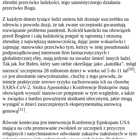
zbrodni przeciwko ludzkości, tego satanistycznego działania
przeciwko Bogu.
Z każdym dniem tysiące ludzi umiera lub doznaje uszczerbku na
zdrowiu z powodu iluzji, że tak zwane szczepionki gwarantują
rozwiązanie problemu pandemii. Kościół katolicki ma obowiązek
przed Bogiem i całą ludzkością potępić tę ogromną i straszną
zbrodnię z największą stanowczością, dając jasne wskazówki i
zajmując stanowisko przeciwko tym, którzy w imię pseudonauki
podporządkowanej interesom firm farmaceutycznych i
globalistycznej elity, mają jedynie na uwadze śmierć innych ludzi.
Tak jak Joe Biden, który sam siebie określając jako „katolika”, mógł
[30]
narzucić szczepienia 28 milionom dzieci w wieku od 5 do 11 lat
,
co jest absolutnie niewyobrażalne, choćby z tego powodu, że
istnieje praktycznie zerowe ryzyko zachorowania ich na chorobę
SARS-CoV-2. Stolica Apostolska i Konferencje Biskupów mają
obowiązek wyrazić stanowcze potępienie w tym względzie, a także
w związku z bardzo poważnymi skutkami ubocznymi, jakie mogą
wystąpić u dzieci zaszczepionych eksperymentalną surowicą
[31]
genową
.
Równie konieczna jest interwencja Konferencji Episkopatu USA
mająca na celu promowanie zwolnień ze szczepień z przyczyn
religijnych i natychmiastowe odwołanie zakazów nałożonych w tym