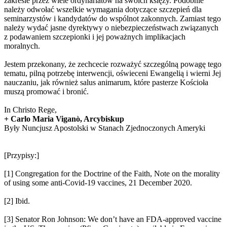
zakresie przez wiele ordynariatów na swoich księży. Podobnie
należy odwołać wszelkie wymagania dotyczące szczepień dla
seminarzystów i kandydatów do wspólnot zakonnych. Zamiast tego
należy wydać jasne dyrektywy o niebezpieczeństwach związanych
z podawaniem szczepionki i jej poważnych implikacjach
moralnych.
Jestem przekonany, że zechcecie rozważyć szczególną powagę tego
tematu, pilną potrzebę interwencji, oświeceni Ewangelią i wierni Jej
nauczaniu, jak również salus animarum, które pasterze Kościoła
muszą promować i bronić.
In Christo Rege,
+ Carlo Maria Viganò, Arcybiskup
Były Nuncjusz Apostolski w Stanach Zjednoczonych Ameryki
[Przypisy:]
[1] Congregation for the Doctrine of the Faith, Note on the morality
of using some anti-Covid-19 vaccines, 21 December 2020.
[2] Ibid.
[3] Senator Ron Johnson: We don’t have an FDA-approved vaccine