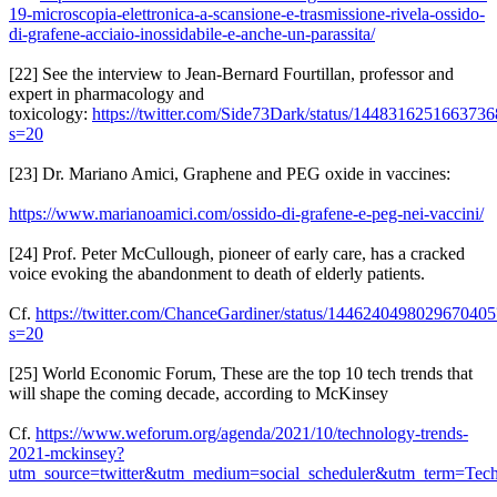
19-microscopia-elettronica-a-scansione-e-trasmissione-rivela-ossido-
di-grafene-acciaio-inossidabile-e-anche-un-parassita/
[22] See the interview to Jean-Bernard Fourtillan, professor and
expert in pharmacology and
toxicology:
https://twitter.com/Side73Dark/status/144831625166373
s=20
[23] Dr. Mariano Amici, Graphene and PEG oxide in vaccines:
https://www.marianoamici.com/ossido-di-grafene-e-peg-nei-vaccini/
[24] Prof. Peter McCullough, pioneer of early care, has a cracked
voice evoking the abandonment to death of elderly patients.
Cf.
https://twitter.com/ChanceGardiner/status/1446240498029670405
s=20
[25] World Economic Forum, These are the top 10 tech trends that
will shape the coming decade, according to McKinsey
Cf.
https://www.weforum.org/agenda/2021/10/technology-trends-
2021-mckinsey?
utm_source=twitter&utm_medium=social_scheduler&utm_term=Tech