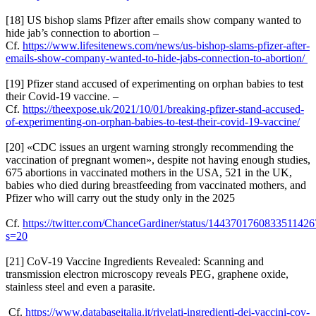
[18] US bishop slams Pfizer after emails show company wanted to
hide jab’s connection to abortion –
Cf.
https://www.lifesitenews.com/news/us-bishop-slams-pfizer-after-
emails-show-company-wanted-to-hide-jabs-connection-to-abortion/
[19] Pfizer stand accused of experimenting on orphan babies to test
their Covid-19 vaccine. –
Cf.
https://theexpose.uk/2021/10/01/breaking-pfizer-stand-accused-
of-experimenting-on-orphan-babies-to-test-their-covid-19-vaccine/
[20] «CDC issues an urgent warning strongly recommending the
vaccination of pregnant women», despite not having enough studies,
675 abortions in vaccinated mothers in the USA, 521 in the UK,
babies who died during breastfeeding from vaccinated mothers, and
Pfizer who will carry out the study only in the 2025
Cf.
https://twitter.com/ChanceGardiner/status/1443701760833511426
s=20
[21] CoV-19 Vaccine Ingredients Revealed: Scanning and
transmission electron microscopy reveals PEG, graphene oxide,
stainless steel and even a parasite.
Cf.
https://www.databaseitalia.it/rivelati-ingredienti-dei-vaccini-cov-