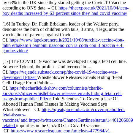
by 63% in the UK since they started getting the Covid-19 Vaccine
according to ONS data. – Cf.
https://theexpose.uk/2021/10/04/teen-
boy-deaths-increased-by-63-percent-since-they-had-covid-vaccine/
[16] In Turkey, Dr. Fatih Erbakam, leader of the Welfare party,
denounces the birth of children with tails, 3 arms, 4 legs, after the
vaccination of parents, against Covid. –
Cf.
https://www.lapekoranera.it/2021/10/08/turchia-vaccino-dott-
fatih-erbakam-i-bambini-nascono-con-la-coda-con-3-braccia-e-4-
gambe-video/
[17] The COVID-19 vaccine was developed using a fetal cell line.
So were Tylenol, ibuprofen…and ivermectin. –
Cf.
https://vajenda.substack.com/p/the-covid-19-vaccine-was-
developed | Pfizer
Whistleblower Releases Emails Hiding ‘Fetal
Cell’ Usage From Public –
Cf.
https://thecharliekirkshow.com/columnists/charlie-
kirk/posts/pfizer-whistleblower-releases-emails-hiding-fetal-cell-
usage-from-public | Pfizer
Told Scientists To Coverup Use Of
Aborted Human Fetal Tissues In Making Vaccines Says
Whistleblower – Cf.
https://greatgameindia.com/coverup-aborted-
fetal-tissues-
vaccines/ and https://twitter.com/ChanceGardiner/status/1446120608
related
impurities in the ChAdOx1 nCov-19 vaccine. –
Cf.
https://www.researchsquare.com/article/rs-477964/v1