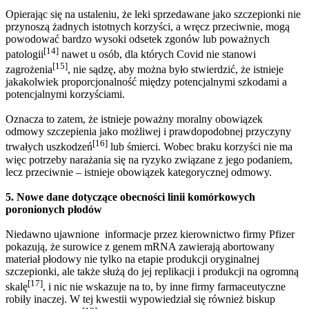
Opierając się na ustaleniu, że leki sprzedawane jako szczepionki nie
przynoszą żadnych istotnych korzyści, a wręcz przeciwnie, mogą
powodować bardzo wysoki odsetek zgonów lub poważnych
[14]
patologii
nawet u osób, dla których Covid nie stanowi
[15]
zagrożenia
, nie sądzę, aby można było stwierdzić, że istnieje
jakakolwiek proporcjonalność między potencjalnymi szkodami a
potencjalnymi korzyściami.
Oznacza to zatem, że istnieje poważny moralny obowiązek
odmowy szczepienia jako możliwej i prawdopodobnej przyczyny
[16]
trwałych uszkodzeń
lub śmierci. Wobec braku korzyści nie ma
więc potrzeby narażania się na ryzyko związane z jego podaniem,
lecz przeciwnie – istnieje obowiązek kategorycznej odmowy.
5. Nowe dane dotyczące obecności linii komórkowych
poronionych płodów
Niedawno ujawnione informacje przez kierownictwo firmy Pfizer
pokazują, że surowice z genem mRNA zawierają abortowany
materiał płodowy nie tylko na etapie produkcji oryginalnej
szczepionki, ale także służą do jej replikacji i produkcji na ogromną
[17]
skalę
, i nic nie wskazuje na to, by inne firmy farmaceutyczne
robiły inaczej. W tej kwestii wypowiedział się również biskup