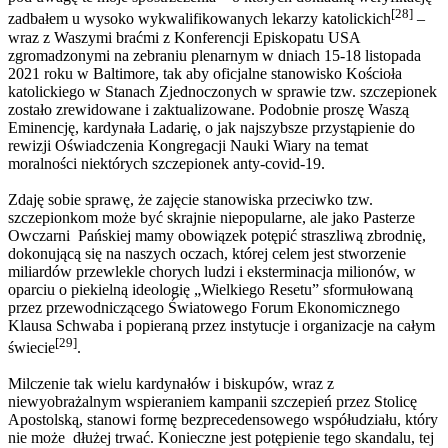
[28]
zadbałem u wysoko wykwalifikowanych lekarzy katolickich
–
wraz z Waszymi braćmi z Konferencji Episkopatu USA
zgromadzonymi na zebraniu plenarnym w dniach 15-18 listopada
2021 roku w Baltimore, tak aby oficjalne stanowisko Kościoła
katolickiego w Stanach Zjednoczonych w sprawie tzw. szczepionek
zostało zrewidowane i zaktualizowane. Podobnie proszę Waszą
Eminencję, kardynała Ladarię, o jak najszybsze przystąpienie do
rewizji Oświadczenia Kongregacji Nauki Wiary na temat
moralności niektórych szczepionek anty-covid-19.
Zdaję sobie sprawę, że zajęcie stanowiska przeciwko tzw.
szczepionkom może być skrajnie niepopularne, ale jako Pasterze
Owczarni Pańskiej mamy obowiązek potępić straszliwą zbrodnię,
dokonującą się na naszych oczach, której celem jest stworzenie
miliardów przewlekle chorych ludzi i eksterminacja milionów, w
oparciu o piekielną ideologię „Wielkiego Resetu” sformułowaną
przez przewodniczącego Światowego Forum Ekonomicznego
Klausa Schwaba i popieraną przez instytucje i organizacje na całym
[29]
świecie
.
Milczenie tak wielu kardynałów i biskupów, wraz z
niewyobrażalnym wspieraniem kampanii szczepień przez Stolicę
Apostolską, stanowi formę bezprecedensowego współudziału, który
nie może dłużej trwać. Konieczne jest potępienie tego skandalu, tej