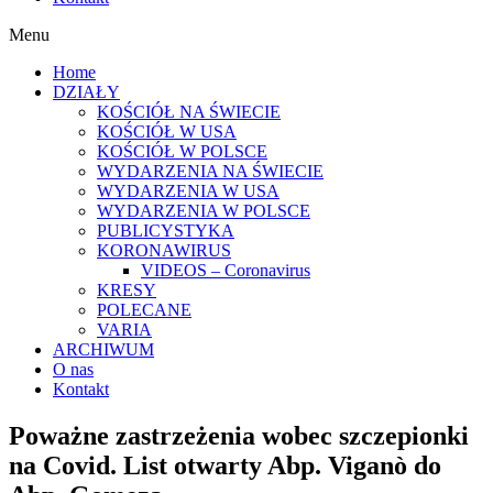
Menu
Home
DZIAŁY
KOŚCIÓŁ NA ŚWIECIE
KOŚCIÓŁ W USA
KOŚCIÓŁ W POLSCE
WYDARZENIA NA ŚWIECIE
WYDARZENIA W USA
WYDARZENIA W POLSCE
PUBLICYSTYKA
KORONAWIRUS
VIDEOS – Coronavirus
KRESY
POLECANE
VARIA
ARCHIWUM
O nas
Kontakt
Poważne zastrzeżenia wobec szczepionki
na Covid. List otwarty Abp. Viganò do