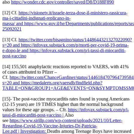
also
https://wonder.cdc.gov/controller/saved/D8/D188F890
[12] Cf.
https://visionetv.it/israele-terza-dose-il-ministero-rassicura-
ma-i-cittadini-indignati-replicano-in-
massa/ and https://www.gov.il/he/Departments/publications/reports/se
25092021
[13] Cf.
https://twitter.com/bisagnino/status/1448644321327022090?
s=20 and https://infovax.substack.com/p/morti-per-covid-19-prima-
e-dopo-le and https://infovax.substack.com/p/i-tassi-di-miocarditi-
post-vaccino
[14] 155,501 anaphylactic reactions reported to VAERS, with 41%
of cases attributed to Pfizer –
Cf.
https://twitter.com/ChanceGardiner/status/1446184707964739584
s=20 and https://medalerts.org/vaersdb/findfield.php?
TABLE=ON&GROUP1=AGE&EVENTS=ON&SYMPTOMSSMQ
[15]- The post-vaccine myocarditis rates found in young Americans
(12-15 years) are 19 TIMES higher than the normal background
values for these age groups. – Cfr.
https://infovax.substack.com/p/i-
tassi-di-miocarditi-post-vaccino |
Also
see
https://www.sirillp.com/wp-content/uploads/2021/10/Letter-
Regarding-Covid-19-Vaccine-Injuries-Dr-Patricia-
Lee.pdf | Investigation:
Deaths among Teenage Boys have increased