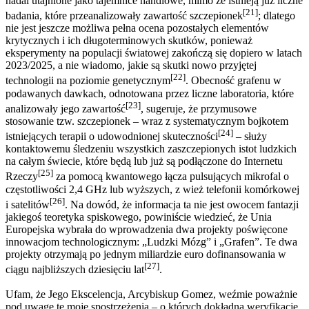
nadal utajnione jako tajemnice handlowe, mimo że istnieją już liczne
[21]
badania, które przeanalizowały zawartość szczepionek
; dlatego
nie jest jeszcze możliwa pełna ocena pozostałych elementów
krytycznych i ich długoterminowych skutków, ponieważ
eksperymenty na populacji światowej zakończą się dopiero w latach
2023/2025, a nie wiadomo, jakie są skutki nowo przyjętej
[22]
technologii na poziomie genetycznym
. Obecność grafenu w
podawanych dawkach, odnotowana przez liczne laboratoria, które
[23]
analizowały jego zawartość
, sugeruje, że przymusowe
stosowanie tzw. szczepionek – wraz z systematycznym bojkotem
[24]
istniejących terapii o udowodnionej skuteczności
– służy
kontaktowemu śledzeniu wszystkich zaszczepionych istot ludzkich
na całym świecie, które będą lub już są podłączone do Internetu
[25]
Rzeczy
za pomocą kwantowego łącza pulsujących mikrofal o
częstotliwości 2,4 GHz lub wyższych, z wież telefonii komórkowej
[26]
i satelitów
. Na dowód, że informacja ta nie jest owocem fantazji
jakiegoś teoretyka spiskowego, powiniście wiedzieć, że Unia
Europejska wybrała do wprowadzenia dwa projekty poświęcone
innowacjom technologicznym: „Ludzki Mózg” i „Grafen”. Te dwa
projekty otrzymają po jednym miliardzie euro dofinansowania w
[27]
ciągu najbliższych dziesięciu lat
.
Ufam, że Jego Ekscelencja, Arcybiskup Gomez, weźmie poważnie
pod uwagę te moje spostrzeżenia – o których dokładną weryfikację