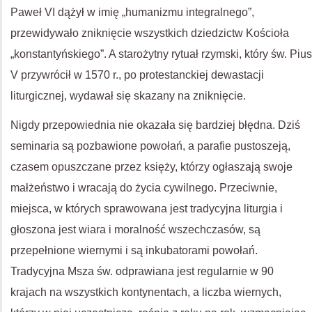
Paweł VI dążył w imię „humanizmu integralnego”,
przewidywało zniknięcie wszystkich dziedzictw Kościoła
„konstantyńskiego”. A starożytny rytuał rzymski, który św. Pius
V przywrócił w 1570 r., po protestanckiej dewastacji
liturgicznej, wydawał się skazany na zniknięcie.
Nigdy przepowiednia nie okazała się bardziej błędna. Dziś
seminaria są pozbawione powołań, a parafie pustoszeją,
czasem opuszczane przez księży, którzy ogłaszają swoje
małżeństwo i wracają do życia cywilnego. Przeciwnie,
miejsca, w których sprawowana jest tradycyjna liturgia i
głoszona jest wiara i moralność wszechczasów, są
przepełnione wiernymi i są inkubatorami powołań.
Tradycyjna Msza św. odprawiana jest regularnie w 90
krajach na wszystkich kontynentach, a liczba wiernych,