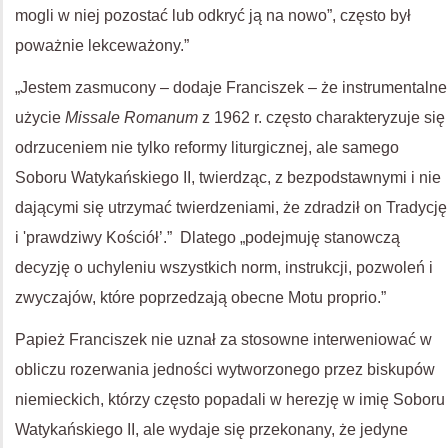
mogli w niej pozostać lub odkryć ją na nowo”, często był
poważnie lekceważony.”
„Jestem zasmucony – dodaje Franciszek – że instrumentalne
użycie
Missale Romanum
z 1962 r. często charakteryzuje się
odrzuceniem nie tylko reformy liturgicznej, ale samego
Soboru Watykańskiego II, twierdząc, z bezpodstawnymi i nie
dającymi się utrzymać twierdzeniami, że zdradził on Tradycję
i 'prawdziwy Kościół’.” Dlatego „podejmuję stanowczą
decyzję o uchyleniu wszystkich norm, instrukcji, pozwoleń i
zwyczajów, które poprzedzają obecne Motu proprio.”
Papież Franciszek nie uznał za stosowne interweniować w
obliczu rozerwania jedności wytworzonego przez biskupów
niemieckich, którzy często popadali w herezję w imię Soboru
Watykańskiego II, ale wydaje się przekonany, że jedyne