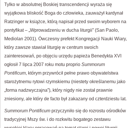
Tylko w absolutnej Boskiej transcendencji wyraża się
wyjątkowa bliskość Boga do człowieka, zauważył kardynał
Ratzinger w książce, którą napisał przed swoim wyborem na
pontyfikat – „Wprowadzeniu w ducha liturgii” (San Paolo,
Mediolan 2001). Ówczesny prefekt Kongregacji Nauki Wiary,
który zawsze stawiał liturgię w centrum swoich
zainteresowań, po objęciu urzędu papieża Benedykta XVI
ogłosił 7 lipca 2007 roku motu proprio
Summorum
Pontificum
, którym przywrócił pełne prawo obywatelstwa
starożytnemu rytowi rzymskiemu (niestety określanemu jako
„forma nadzwyczajna”), który nigdy nie został prawnie
zniesiony, ale który de facto był zakazany od czterdziestu lat.
Summorum Pontificum
przyczyniło się do rozrostu ośrodków
tradycyjnej Mszy św. i do rozkwitu bogatego zestawu
wysokiej klasy opracowań na temat starej i nowej liturgii.