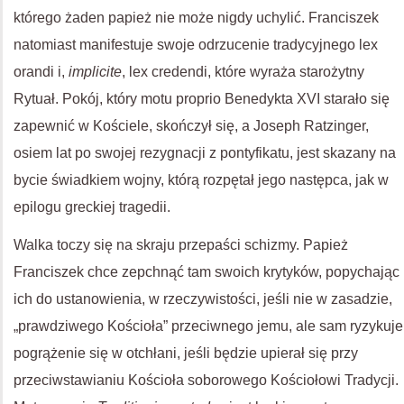
którego żaden papież nie może nigdy uchylić. Franciszek
natomiast manifestuje swoje odrzucenie tradycyjnego lex
orandi i,
implicite
, lex credendi, które wyraża starożytny
Rytuał. Pokój, który motu proprio Benedykta XVI starało się
zapewnić w Kościele, skończył się, a Joseph Ratzinger,
osiem lat po swojej rezygnacji z pontyfikatu, jest skazany na
bycie świadkiem wojny, którą rozpętał jego następca, jak w
epilogu greckiej tragedii.
Walka toczy się na skraju przepaści schizmy. Papież
Franciszek chce zepchnąć tam swoich krytyków, popychając
ich do ustanowienia, w rzeczywistości, jeśli nie w zasadzie,
„prawdziwego Kościoła” przeciwnego jemu, ale sam ryzykuje
pogrążenie się w otchłani, jeśli będzie upierał się przy
przeciwstawianiu Kościoła soborowego Kościołowi Tradycji.