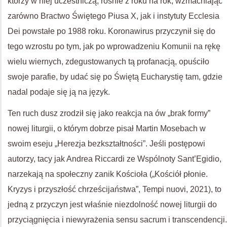
którzy w niej uczestniczą, rośnie z roku na rok, wzmacniając
zarówno Bractwo Świętego Piusa X, jak i instytuty Ecclesia
Dei powstałe po 1988 roku. Koronawirus przyczynił się do
tego wzrostu po tym, jak po wprowadzeniu Komunii na rękę
wielu wiernych, zdegustowanych tą profanacją, opuściło
swoje parafie, by udać się po Świętą Eucharystię tam, gdzie
nadal podaje się ją na język.
Ten ruch dusz zrodził się jako reakcja na ów „brak formy”
nowej liturgii, o którym dobrze pisał Martin Mosebach w
swoim eseju „Herezja bezkształtności”. Jeśli postępowi
autorzy, tacy jak Andrea Riccardi ze Wspólnoty Sant’Egidio,
narzekają na społeczny zanik Kościoła („Kościół płonie.
Kryzys i przyszłość chrześcijaństwa”, Tempi nuovi, 2021), to
jedną z przyczyn jest właśnie niezdolność nowej liturgii do
przyciągnięcia i niewyrażenia sensu sacrum i transcendencji.