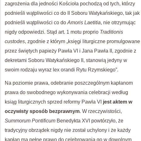
zagrożenia dla jedności Kościoła pochodzą od tych, którzy
podnieśli wątpliwości co do II Soboru Watykańskiego, tak jak
podnieśli wątpliwości co do
Amoris Laetitia
, nie otrzymując
nigdy odpowiedzi. Stąd art. 1 motu proprio
Traditionis
custodes
, zgodnie z którym „księgi liturgiczne promulgowane
przez świętych papieży Pawła VI i Jana Pawła II, zgodnie z
dekretami Soboru Watykańskiego II, stanowią jedyny w
swoim rodzaju wyraz lex orandi Rytu Rzymskiego”.
Na poziomie prawa, odebranie poszczególnym kapłanom
prawa do swobodnego wykonywania celebracji według
ksiąg liturgicznych sprzed reformy Pawła VI
jest aktem w
oczywisty sposób bezprawnym
. W rzeczywistości,
Summorum Pontificum
Benedykta XVI powtórzyło, że
tradycyjny obrządek nigdy nie został uchylony i że każdy
kapłan ma pełne prawo do celebrowania go w dowolnym