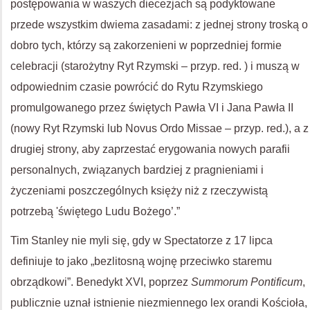
postępowania w waszych diecezjach są podyktowane
przede wszystkim dwiema zasadami: z jednej strony troską o
dobro tych, którzy są zakorzenieni w poprzedniej formie
celebracji (starożytny Ryt Rzymski – przyp. red. ) i muszą w
odpowiednim czasie powrócić do Rytu Rzymskiego
promulgowanego przez świętych Pawła VI i Jana Pawła II
(nowy Ryt Rzymski lub Novus Ordo Missae – przyp. red.), a z
drugiej strony, aby zaprzestać erygowania nowych parafii
personalnych, związanych bardziej z pragnieniami i
życzeniami poszczególnych księży niż z rzeczywistą
potrzebą 'świętego Ludu Bożego’.”
Tim Stanley nie myli się, gdy w Spectatorze z 17 lipca
definiuje to jako „bezlitosną wojnę przeciwko staremu
obrządkowi”. Benedykt XVI, poprzez
Summorum Pontificum
,
publicznie uznał istnienie niezmiennego lex orandi Kościoła,