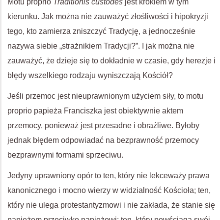
Motu proprio
Traditionis custodes
jest krokiem w tym
kierunku. Jak można nie zauważyć złośliwości i hipokryzji
tego, kto zamierza zniszczyć Tradycję, a jednocześnie
nazywa siebie „strażnikiem Tradycji?”. I jak można nie
zauważyć, że dzieje się to dokładnie w czasie, gdy herezje i
błędy wszelkiego rodzaju wyniszczają Kościół?
Jeśli przemoc jest nieuprawnionym użyciem siły, to motu
proprio papieża Franciszka jest obiektywnie aktem
przemocy, ponieważ jest przesadne i obraźliwe. Byłoby
jednak błędem odpowiadać na bezprawność przemocy
bezprawnymi formami sprzeciwu.
Jedyny uprawniony opór to ten, który nie lekceważy prawa
kanonicznego i mocno wierzy w widzialność Kościoła; ten,
który nie ulega protestantyzmowi i nie zakłada, że stanie się
papieżem przeciwko papieżowi; ten, który powściąga swój