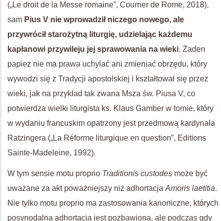
(„Le droit de la Messe romaine”, Courrier de Rome, 2018),
sam
Pius V nie wprowadził niczego nowego, ale
przywrócił starożytną liturgię, udzielając każdemu
kapłanowi przywileju jej sprawowania na wieki
. Żaden
papież nie ma prawa uchylać ani zmieniać obrzędu, który
wywodzi się z Tradycji apostolskiej i kształtował się przez
wieki, jak na przykład tak zwana Msza św. Piusa V, co
potwierdza wielki liturgista ks. Klaus Gamber w tomie, który
w wydaniu francuskim opatrzony jest przedmową kardynała
Ratzingera („La Réforme liturgique en question”, Editions
Sainte-Madeleine, 1992).
W tym sensie motu proprio
Traditionis custodes
może być
uważane za akt poważniejszy niż adhortacja
Amoris laetitia
.
Nie tylko motu proprio ma zastosowania kanoniczne, których
posynodalna adhortacja jest pozbawiona, ale podczas gdy