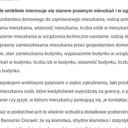
le wnikliwie interesuje się stanem prawnym mieszkań i w o
 gospodarstwa domowego do zajmowanego mieszkania, rodzaj po
ania mieszkania, własność mieszkania, liczba osób w mieszkan
żenie mieszkania w urządzenia techniczno-sanitarne, rodzaj 
ł prawny zamieszkiwania mieszkania przez gospodarstwo domo
nie, stan zamieszkania budynku, wyposażenie budynku w urządz
kań w budynku, liczba izb w budynku, własność budynku, licz
a budynku.
iepokojeni wnikliwymi pytaniami o status zatrudnienia, fakt pr
zamieszkania osób, które kiedykolwiek wyjeżdżały za granicę, o
nie czy język, w którym mieszkańcy posługują się „w kontakt
ciaż w podejrzliwcach to właśnie wzbudza dodatkowe podejrzeni
 Beniamin Disraeli: że są kłamstwa, ohydne kłamstwa i statystyk