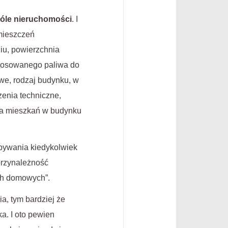
góle nieruchomości
. I
mieszczeń
iu, powierzchnia
stosowanego paliwa do
we, rodzaj budynku, w
enia techniczne,
ba mieszkań w budynku
zebywania kiedykolwiek
 przynależność
ach domowych”.
a, tym bardziej że
a. I oto pewien