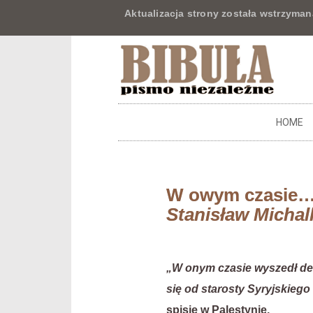
Aktualizacja strony została wstrzyman
HOME
W owym czasie… S
Stanisław Michal
„W onym czasie wyszedł dek
się od starosty Syryjskieg
spisie w Palestynie.