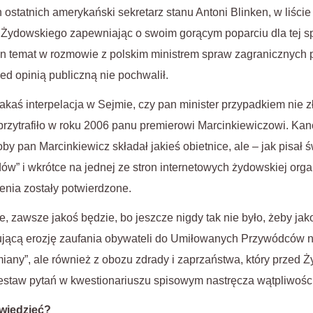
 ostatnich amerykański sekretarz stanu Antoni Blinken, w liści
a Żydowskiego zapewniając o swoim gorącym poparciu dla tej s
en temat w rozmowie z polskim ministrem spraw zagranicznych
ed opinią publiczną nie pochwalił.
 jakaś interpelacja w Sejmie, czy pan minister przypadkiem nie z
ię przytrafiło w roku 2006 panu premierowi Marcinkiewiczowi. Ka
oby pan Marcinkiewicz składał jakieś obietnice, ale – jak pisał 
ów” i wkrótce na jednej ze stron internetowych żydowskiej orga
enia zostały potwierdzone.
e, zawsze jakoś będzie, bo jeszcze nigdy tak nie było, żeby jako
ującą erozję zaufania obywateli do Umiłowanych Przywódców n
zmiany”, ale również z obozu zdrady i zaprzaństwa, który przed 
 zestaw pytań w kwestionariuszu spisowym nastręcza wątpliwości
wiedzieć?