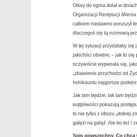
Oliwy do ognia dolał w dniach
Organizacji Restytucji Mieni
całkiem niedawno poruszył t
dlaczegoś się tą rozmową prz
W tej sytuacji przydałaby się
jakichści obietnic – jak to s
oczywiście wypierała się, jak
„zbawienie przychodzi od Żyd
holokaustu najgorsze podejrz
Jak tam będzie, tak tam będzi
wątpliwości pokazują postęp
to nie tylko z obozu „dobrej 
gałęzi na gałąź. Ale bo też i
Spis powszechny. Co chcą 