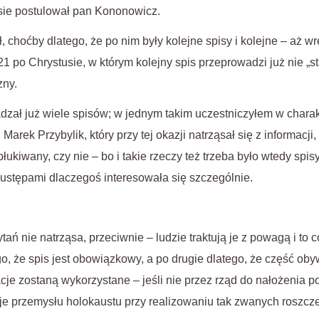
sie postulował pan Kononowicz.
ł, choćby dlatego, że po nim były kolejne spisy i kolejne – aż w
1 po Chrystusie, w którym kolejny spis przeprowadzi już nie „st
zny.
ał już wiele spisów; w jednym takim uczestniczyłem w charak
Marek Przybylik, który przy tej okazji natrząsał się z informacji
ukiwany, czy nie – bo i takie rzeczy też trzeba było wtedy spi
 ustępami dlaczegoś interesowała się szczególnie.
ytań nie natrząsa, przeciwnie – ludzie traktują je z powagą i to
, że spis jest obowiązkowy, a po drugie dlatego, że część obyw
cje zostaną wykorzystane – jeśli nie przez rząd do nałożenia p
je przemysłu holokaustu przy realizowaniu tak zwanych roszcz