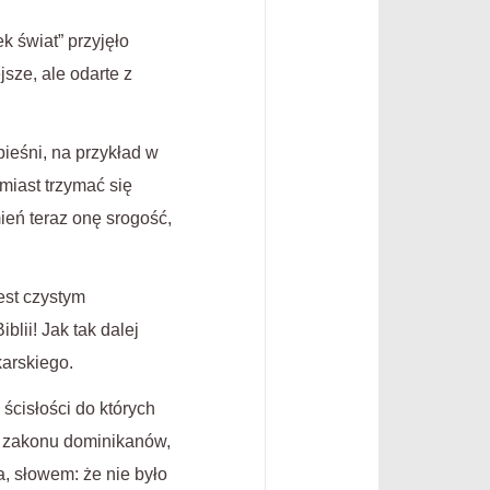
k świat” przyjęło
jsze, ale odarte z
ieśni, na przykład w
amiast trzymać się
ień teraz onę srogość,
est czystym
lii! Jak tak dalej
karskiego.
ścisłości do których
 z zakonu dominikanów,
a, słowem: że nie było