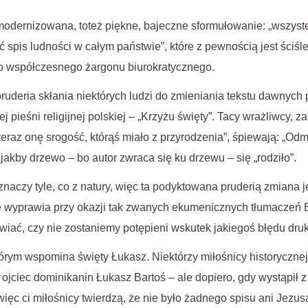
modernizowana, toteż piękne, bajeczne sformułowanie: „wszyste
 spis ludności w całym państwie”, które z pewnością jest ściśle
 do współczesnego żargonu biurokratycznego.
deria skłania niektórych ludzi do zmieniania tekstu dawnych p
ej pieśni religijnej polskiej – „Krzyżu święty”. Tacy wrażliwcy, z
eraz onę srogość, którąś miało z przyrodzenia”, śpiewają: „Odm
 jakby drzewo – bo autor zwraca się ku drzewu – się „rodziło”.
naczy tyle, co z natury, więc ta podyktowana pruderią zmiana j
 wyprawia przy okazji tak zwanych ekumenicznych tłumaczeń Bib
awiać, czy nie zostaniemy potępieni wskutek jakiegoś błędu dru
órym wspomina święty Łukasz. Niektórzy miłośnicy historycznej 
ojciec dominikanin Łukasz Bartoś – ale dopiero, gdy wystąpił
 więc ci miłośnicy twierdzą, że nie było żadnego spisu ani Jezus