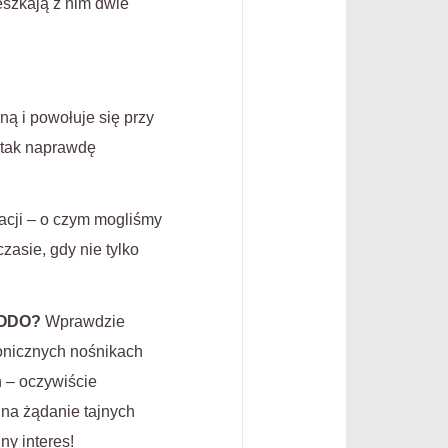
eszkają z nim dwie
ą i powołuje się przy
 tak naprawdę
acji – o czym mogliśmy
asie, gdy nie tylko
RODO?
Wprawdzie
ronicznych nośnikach
n – oczywiście
 na żądanie tajnych
ny interes!