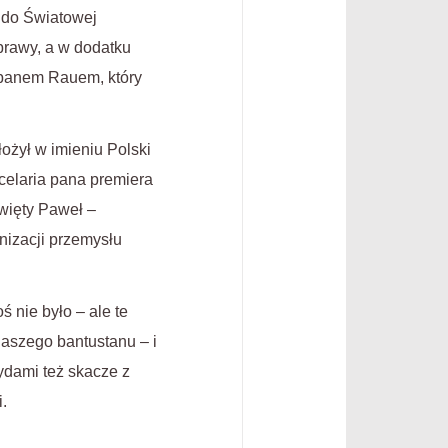
e do Światowej
prawy, a w dodatku
 panem Rauem, który
łożył w imieniu Polski
ncelaria pana premiera
święty Paweł –
nizacji przemysłu
ś nie było – ale te
aszego bantustanu – i
Żydami też skacze z
.