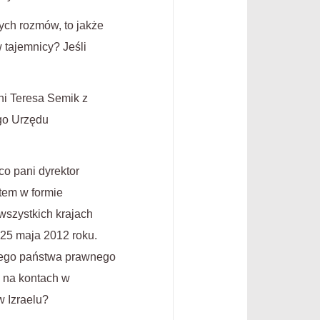
ych rozmów, to jakże
 tajemnicy? Jeśli
ni Teresa Semik z
go Urzędu
co pani dyrektor
tem w formie
wszystkich krajach
25 maja 2012 roku.
znego państwa prawnego
, na kontach w
 Izraelu?