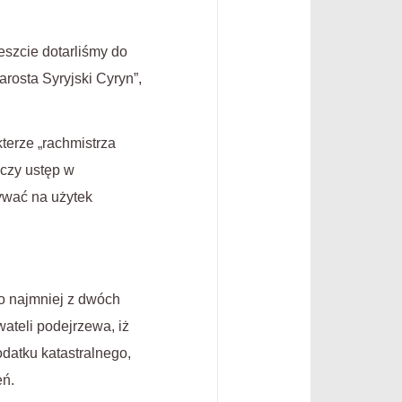
reszcie dotarliśmy do
arosta Syryjski Cyryn”,
terze „rachmistrza
, czy ustęp w
sywać na użytek
 co najmniej z dwóch
ateli podejrzewa, iż
odatku katastralnego,
eń.