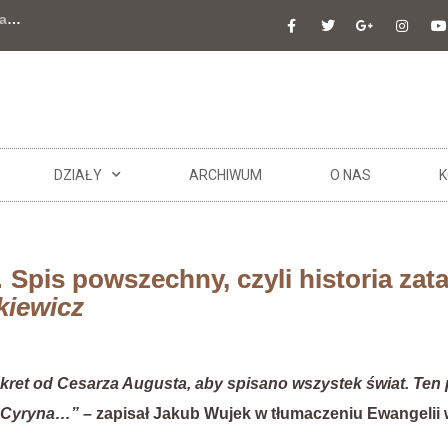
a
…
DZIAŁY
ARCHIWUM
O NAS
K
pis powszechny, czyli historia zata
kiewicz
ret od Cesarza Augusta, aby spisano wszystek świat. Ten p
o Cyryna…”
– zapisał Jakub Wujek w tłumaczeniu Ewangelii