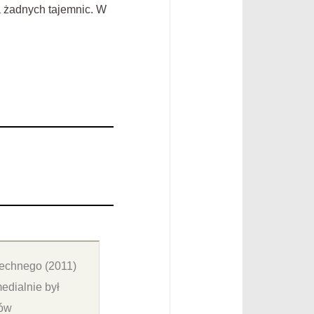
a żadnych tajemnic. W
zechnego (2011)
edialnie był
jów