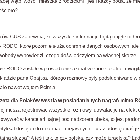
cej wątpliwości: mieszka z rodzicami i jeśli każdy poda, że mi
eścioro?
ców GUS zapewnia, że wszystkie informacje będą objęte ochron
sy RODO, które pozornie służą ochronie danych osobowych, ale
wobody wypowiedzi, czego doświadczyłem na własnej skórze.
ałe RODO zostało wprowadzone akurat w epoce totalnej inwigil
kładzie pana Obajtka, którego rozmowy były podsłuchiwane w cz
 ale nawet wójtem Pcimia!
zeta dla Polaków weszła w posiadanie tych nagrań mimo 
wej muszą rejestrować wszystkie rozmowy, utrwalać je na elekt
chowywać w kancelarii tajnej pod nadzorem ubeka, to jest pardo
tyfikat dostępu do informacji niejawnych – oraz udostępniać je
tajną służbą? A jeśli tak, to czy polską, czy może izraelską? Ład