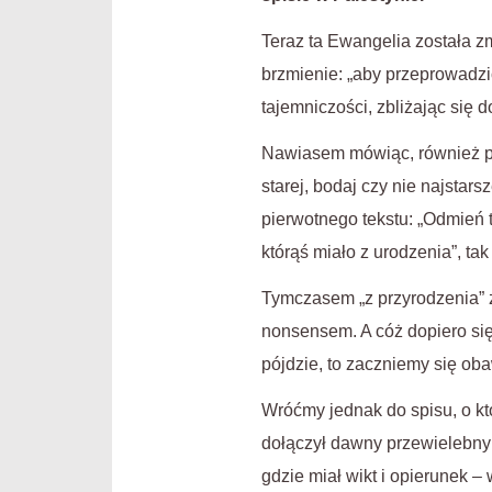
Teraz ta Ewangelia została z
brzmienie: „aby przeprowadzić
tajemniczości, zbliżając się
Nawiasem mówiąc, również pru
starej, bodaj czy nie najstarsz
pierwotnego tekstu: „Odmień t
którąś miało z urodzenia”, tak
Tymczasem „z przyrodzenia” z
nonsensem. A cóż dopiero się
pójdzie, to zaczniemy się ob
Wróćmy jednak do spisu, o kt
dołączył dawny przewielebny 
gdzie miał wikt i opierunek –