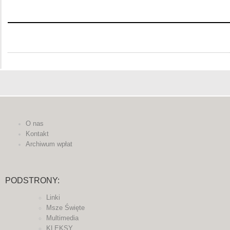
O nas
Kontakt
Archiwum wpłat
PODSTRONY:
Linki
Msze Święte
Multimedia
KLEKSY