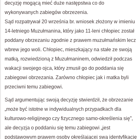
decyzję mogącą mieć duże następstwa co do
wykonywanych zabiegów obrzezenia.
Sąd rozpatrywał 20 września br. wniosek złożony w imieniu
14-letniego Muzułmanina, który jako 11-leni chłopiec został
poddany obrzezaniu zgodnie z prawem muzułmańskim lecz
wbrew jego woli. Chłopiec, mieszkający na stałe ze swoją
matką, rozwiedzioną z Muzułmaninem, odwiedził podczas
wakacji swojego ojca, który zmusił go do poddania się
zabiegowi obrzezania. Zarówno chłopiec jak i matka byli
przeciwni temu zabiegowi.
Sąd argumentując swoją decyzję stwierdził, że obrzezanie
„może być istotne w indywidualnych przypadkach dla
kulturowo-religijnego czy fizycznego samo-określenia się”,
ale decyzja o poddaniu się temu zabiegowi „jest
podstawowym prawem osoby określającej swą identyfikację