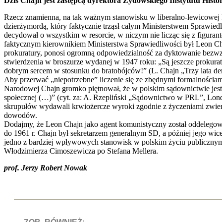
Dziś Chajn jest zastępcą dyrektora Żydowskiego Instytutu Hist
Rzecz znamienna, na tak ważnym stanowisku w liberalno-lewicowej 
dzierżymordą, który faktycznie trząsł całym Ministerstwem Sprawi
decydował o wszystkim w resorcie, w niczym nie licząc się z figu
faktycznym kierownikiem Ministerstwa Sprawiedliwości był Leon Cha
prokuratury, ponosi ogromną odpowiedzialność za dyktowanie bezw
stwierdzenia w broszurze wydanej w 1947 roku: „Są jeszcze prokura
dobrym sercem w stosunku do bratobójców!” (L. Chajn „Trzy lata dem
Aby przerwać „niepotrzebne” liczenie się ze zbędnymi formalnościam
Narodowej Chajn gromko piętnował, że w polskim sądownictwie jest 
społecznej (…)” (cyt. za: A. Rzepliński „Sądownictwo w PRL”, Lon
skrupułów wydawali krwiożercze wyroki zgodnie z życzeniami zwier
dowodów.
Dodajmy, że Leon Chajn jako agent komunistyczny został oddelegow
do 1961 r. Chajn był sekretarzem generalnym SD, a później jego wi
jedno z bardziej wpływowych stanowisk w polskim życiu publicznym
Włodzimierza Cimoszewicza po Stefana Mellera.
prof. Jerzy Robert Nowak