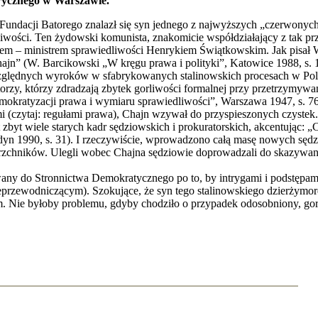
orycznego w Warszawie.
Fundacji Batorego znalazł się syn jednego z najwyższych „czerwonych
edliwości. Ten żydowski komunista, znakomicie współdziałający z t
rantem – ministrem sprawiedliwości Henrykiem Świątkowskim. Jak pis
jn” (W. Barcikowski „W kręgu prawa i polityki”, Katowice 1988, s. 
zględnych wyroków w sfabrykowanych stalinowskich procesach w Pol
torzy, którzy zdradzają zbytek gorliwości formalnej przy przetrzym
okratyzacji prawa i wymiaru sprawiedliwości”, Warszawa 1947, s. 76-
i (czytaj: regułami prawa), Chajn wzywał do przyspieszonych czystek
zbyt wiele starych kadr sędziowskich i prokuratorskich, akcentując
dyn 1990, s. 31). I rzeczywiście, wprowadzono całą masę nowych sęd
zchników. Ulegli wobec Chajna sędziowie doprowadzali do skazywania
any do Stronnictwa Demokratycznego po to, by intrygami i podstępam
ceprzewodniczącym). Szokujące, że syn tego stalinowskiego dzierżym
. Nie byłoby problemu, gdyby chodziło o przypadek odosobniony, gor