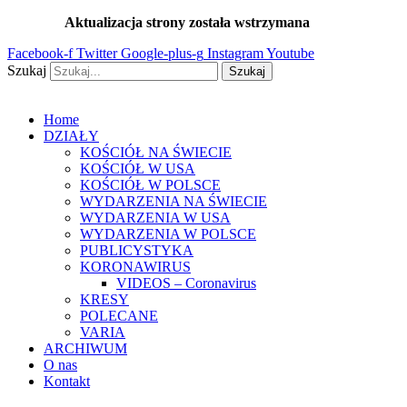
Przejdź
Aktualizacja strony została wstrzymana
…
do
Facebook-f
Twitter
Google-plus-g
Instagram
Youtube
treści
Szukaj
Szukaj
Home
DZIAŁY
KOŚCIÓŁ NA ŚWIECIE
KOŚCIÓŁ W USA
KOŚCIÓŁ W POLSCE
WYDARZENIA NA ŚWIECIE
WYDARZENIA W USA
WYDARZENIA W POLSCE
PUBLICYSTYKA
KORONAWIRUS
VIDEOS – Coronavirus
KRESY
POLECANE
VARIA
ARCHIWUM
O nas
Kontakt