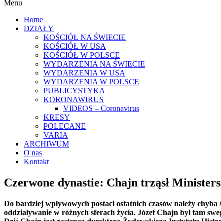
Menu
Home
DZIAŁY
KOŚCIÓŁ NA ŚWIECIE
KOŚCIÓŁ W USA
KOŚCIÓŁ W POLSCE
WYDARZENIA NA ŚWIECIE
WYDARZENIA W USA
WYDARZENIA W POLSCE
PUBLICYSTYKA
KORONAWIRUS
VIDEOS – Coronavirus
KRESY
POLECANE
VARIA
ARCHIWUM
O nas
Kontakt
Czerwone dynastie: Chajn trząsł Minister
Do bardziej wpływowych postaci ostatnich czasów należy chyba ś
oddziaływanie w różnych sferach życia. Józef Chajn był tam sweg