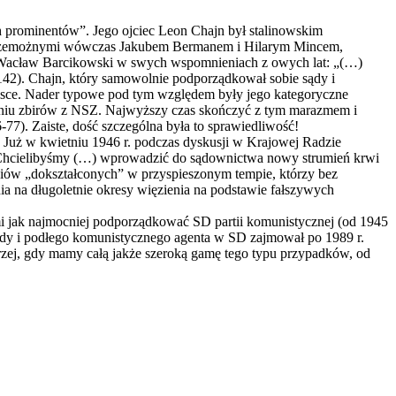
 prominentów”. Jego ojciec Leon Chajn był stalinowskim
ak przemożnymi wówczas Jakubem Bermanem i Hilarym Mincem,
ał Wacław Barcikowski w swych wspomnieniach z owych lat: „(…)
142). Chajn, który samowolnie podporządkował sobie sądy i
sce. Nader typowe pod tym względem były jego kategoryczne
ywaniu zbirów z NSZ. Najwyższy czas skończyć z tym marazmem i
77). Zaiste, dość szczególna była to sprawiedliwość!
. Już w kwietniu 1946 r. podczas dyskusji w Krajowej Radzie
: „Chcielibyśmy (…) wprowadzić do sądownictwa nowy strumień krwi
ziów „dokształconych” w przyspieszonym tempie, którzy bez
 na długoletnie okresy więzienia na podstawie fałszywych
i jak najmocniej podporządkować SD partii komunistycznej (od 1945
ordy i podłego komunistycznego agenta w SD zajmował po 1989 r.
zej, gdy mamy całą jakże szeroką gamę tego typu przypadków, od