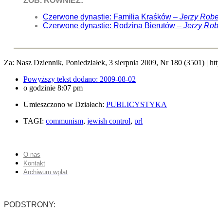
ZOB. RÓWNIEŻ:
Czerwone dynastie: Familia Kraśków –
Jerzy Rob
Czerwone dynastie: Rodzina Bierutów –
Jerzy Ro
Za: Nasz Dziennik, Poniedziałek, 3 sierpnia 2009, Nr 180 (3501) 
Powyższy tekst dodano:
2009-08-02
o godzinie
8:07 pm
Umieszczono w Działach:
PUBLICYSTYKA
TAGI:
communism
,
jewish control
,
prl
O nas
Kontakt
Archiwum wpłat
PODSTRONY: