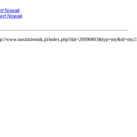
ert Nowak
bert Nowak
| http://www.naszdziennik.pl/index.php?dat=20090803&typ=my&id=my21