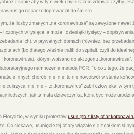
wyobrazić sobie aby w tym wieku był okazem zdrowia i żyłby jesz
onawirus go napadł i doprowadził do śmierci…
m, że liczby zmarłych „na koronawirusa” są zawyżone nawet 1
 liczonych w tysiące, a może i dziesiątki tysięcy – dopisywani
zebadania ich), w prywatnych domach (również, bez przebadani
pitalach (bo dlatego właśnie trafili do szpitali, czyli do idealne
ym i koronawirusa), którym wpisano do akt zgonu „koronawirusa”,
laboratoryjnego namnożenia metodą PCR. To co z tego, że pacj
kanaście innych chorób, nie, nie, to nie nowotwór w stanie końco
ie cukrzyca, nie, nie – to „koronawirus” zabił człowieka, w tym
najmłodszych, jak ta mała dziewczynka, która być może urodził
a Florydzie, w wyniku protestów
usunięto z listy ofiar koronawir
rze. Co ciekawe, usunięcie tej ofiary wiązało się z całkiem siln