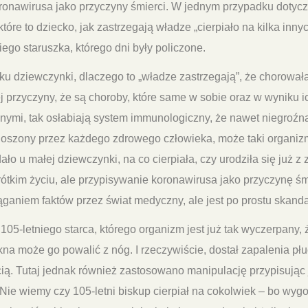
ronawirusa jako przyczyny śmierci. W jednym przypadku dotycz
 które to dziecko, jak zastrzegają władze „cierpiało na kilka inn
iego staruszka, którego dni były policzone.
u dziewczynki, dlaczego to „władze zastrzegają”, że chorował
ej przyczyny, że są choroby, które same w sobie oraz w wyniku i
znymi, tak osłabiają system immunologiczny, że nawet niegro
enoszony przez każdego zdrowego człowieka, może taki organi
ało u małej dziewczynki, na co cierpiała, czy urodziła się już z
ótkim życiu, ale przypisywanie koronawirusa jako przyczynę śmi
ąganiem faktów przez świat medyczny, ale jest po prostu skand
05-letniego starca, którego organizm jest już tak wyczerpany
na może go powalić z nóg. I rzeczywiście, dostał zapalenia płu
ią. Tutaj jednak również zastosowano manipulację przypisując
 Nie wiemy czy 105-letni biskup cierpiał na cokolwiek – bo wygo