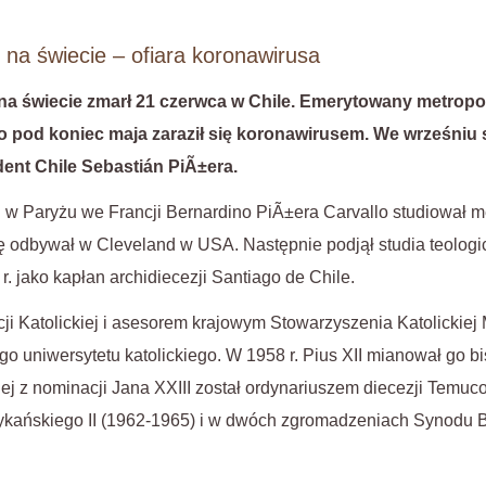
 na świecie – ofiara koronawirusa
 na świecie zmarł 21 czerwca w Chile. Emerytowany metropol
o pod koniec maja zaraził się koronawirusem. We wrześniu s
dent Chile Sebastián PiÃ±era.
 w Paryżu we Francji Bernardino PiÃ±era Carvallo studiował m
ę odbywał w Cleveland w USA. Następnie podjął studia teologicz
. jako kapłan archidiecezji Santiago de Chile.
i Katolickiej i asesorem krajowym Stowarzyszenia Katolickiej 
go uniwersytetu katolickiego. W 1958 r. Pius XII mianował go
iej z nominacji Jana XXIII został ordynariuszem diecezji Temuc
ykańskiego II (1962-1965) i w dwóch zgromadzeniach Synodu 