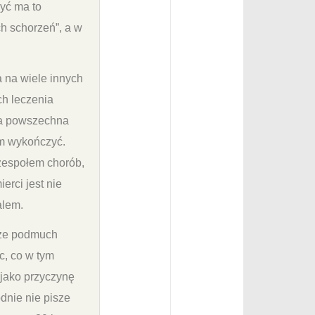
yć ma to
ych schorzeń”, a w
a na wiele innych
ch leczenia
źna powszechna
zm wykończyć.
 zespołem chorób,
erci jest nie
alem.
, że podmuch
c, co w tym
 jako przyczynę
dnie nie pisze