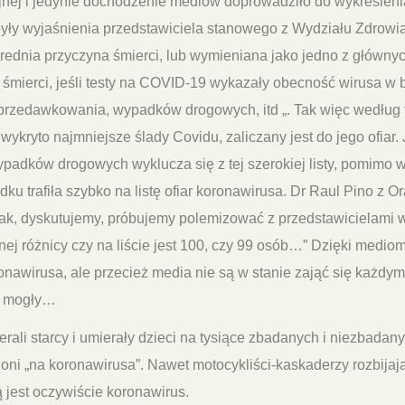
ej i jedynie dochodzenie mediów doprowadziło do wykreślenia g
ły wyjaśnienia przedstawiciela stanowego z Wydziału Zdrowia
ednia przyczyna śmierci, lub wymieniana jako jedno z główn
 śmierci, jeśli testy na COVID-19 wykazały obecność wirusa w 
rzedawkowania, wypadków drogowych, itd „. Tak więc według te
 wykryto najmniejsze ślady Covidu, zaliczany jest do jego ofia
wypadków drogowych wyklucza się z tej szerokiej listy, pomimo
adku trafiła szybko na listę ofiar koronawirusa. Dr Raul Pino z 
Tak, dyskutujemy, próbujemy polemizować z przedstawicielami 
nej różnicy czy na liście jest 100, czy 99 osób…” Dzięki mediom
oronawirusa, ale przecież media nie są w stanie zająć się każdy
y mogły…
rali starcy i umierały dzieci na tysiące zbadanych i niezbadan
 oni „na koronawirusa”. Nawet motocykliści-kaskaderzy rozbijaj
 jest oczywiście koronawirus.