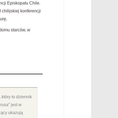
cji Episkopatu Chile.
hilijskiej konferencji
urę.
w domu starców, w
, który to dziennik
rusa” jest w
żący ukazują