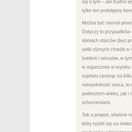
się o tym – ale trudno 
tylko ten podstępny kor
Można być niemal pewny
Dotyczy to przypadków –
domach starców (bez pr
setki różnych chorób w sz
bakterii i wirusów, w t
w organizmie w wyniku 
szpitalu cierpiąc na kil
niewydolność serca, to n
podeszłym wieku, jak i 
schorzeniami.
Tak a propos, właśnie n
który rozbił się na moto