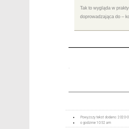
Tak to wygląda w prakt
doprowadzająca do – ko
.
Powyższy tekst dodano:
2020-0
o godzinie
10:52 am