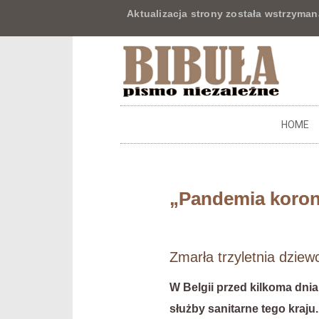
Aktualizacja strony została wstrzyman
HOME
„Pandemia korona
Zmarła trzyletnia dzie
W Belgii przed kilkoma dni
służby sanitarne tego kraju