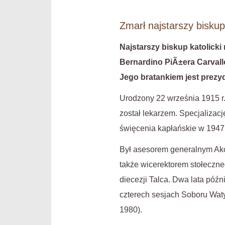
Zmarł najstarszy biskup
Najstarszy biskup katolicki
Bernardino PiÃ±era Carvall
Jego bratankiem jest prezy
Urodzony 22 września 1915 r.
został lekarzem. Specjalizacj
święcenia kapłańskie w 1947 r
Był asesorem generalnym Akcj
także wicerektorem stołeczne
diecezji Talca. Dwa lata późn
czterech sesjach Soboru Wat
1980).