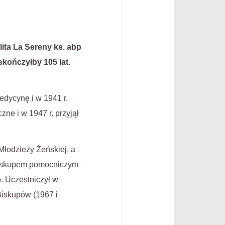
ita La Sereny ks. abp
kończyłby 105 lat.
edycynę i w 1941 r.
ne i w 1947 r. przyjął
Młodzieży Źeńskiej, a
 biskupem pomocniczym
o. Uczestniczył w
Biskupów (1967 i