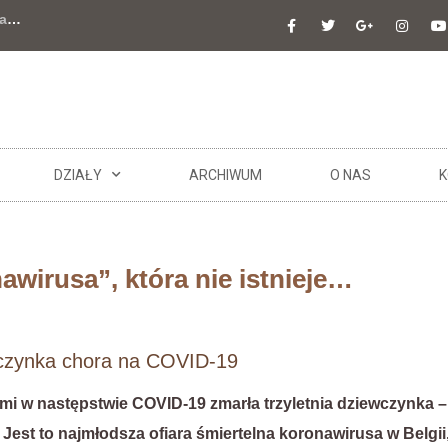
a
…
DZIAŁY
ARCHIWUM
O NAS
K
wirusa”, która nie istnieje…
wczynka chora na COVID-19
ami w następstwie COVID-19 zmarła trzyletnia dziewczynka 
. Jest to najmłodsza ofiara śmiertelna koronawirusa w Belgi