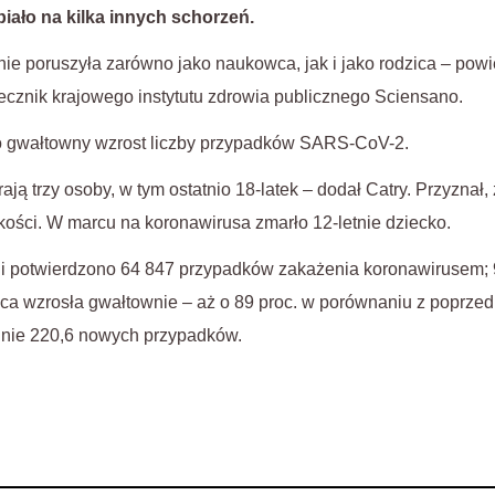
piało na kilka innych schorzeń
.
e poruszyła zarówno jako naukowca, jak i jako rodzica – powie
ecznik krajowego instytutu zdrowia publicznego Sciensano.
o gwałtowny wzrost liczby przypadków SARS-CoV-2.
ją trzy osoby, w tym ostatnio 18-latek – dodał Catry. Przyznał
kości. W marcu na koronawirusa zmarło 12-letnie dziecko.
i potwierdzono 64 847 przypadków zakażenia koronawirusem; 
lipca wzrosła gwałtownie – aż o 89 proc. w porównaniu z poprze
nie 220,6 nowych przypadków.