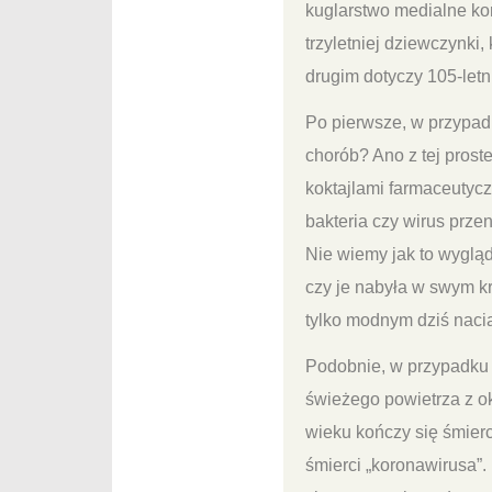
kuglarstwo medialne ko
trzyletniej dziewczynki,
drugim dotyczy 105-letn
Po pierwsze, w przypadk
chorób? Ano z tej prost
koktajlami farmaceutyc
bakteria czy wirus prz
Nie wiemy jak to wygląd
czy je nabyła w swym kr
tylko modnym dziś naci
Podobnie, w przypadku 1
świeżego powietrza z ok
wieku kończy się śmierc
śmierci „koronawirusa”.