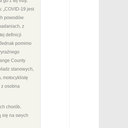
o z tej listy.
: „COVID-19 jest
ych powodów
badaniach, z
j definicji
r. Jednak pomimo
 wyraźnego
Orange County
władz stanowych,
, motocyklistę
m z osobna
ych chorób.
ą się na swych