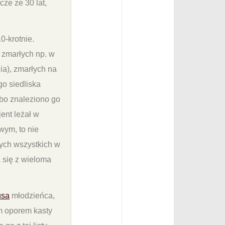
cze ze 30 lat,
0-krotnie.
a zmarłych np. w
a), zmarłych na
go siedliska
 bo znaleziono go
ent leżał w
wym, to nie
 tych wszystkich w
a się z wieloma
usa
młodzieńca,
ym oporem kasty