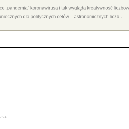
yce „pandemia” koronawirusa i tak wygląda kreatywność liczbo
niecznych dla politycznych celów – astronomicznych liczb…
7-24