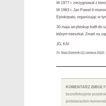
W 1977 r. zrezygnował z kier
W 1983 r. Jan Paweł II mianow
Episkopatu, organizując w ty
30 maja arcybiskup trafił do 
którym mieszkał. Zmarł na z
JG, KAI
Za:
Nasz Dziennik (22 czerwca 2020)
KOMENTARZ
BIBUŁY
bezrefleksyjnie przedru
proletariackim korowodz