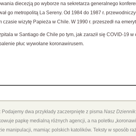
owania diecezją po wyborze na sekretarza generalnego konferen
ał go metropolitą La Sereny. Od 1984 do 1987 r. przewodniczył c
m czasie wizytę Papieża w Chile. W 1990 r. przeszedł na emeryt
szpitala w Santiago de Chile po tym, jak zaraził się COVID-19 
apalenie płuc wywołane koronawirusem.
: Podajemy dwa przykłady zaczerpnięte z pisma
Nasz Dziennik
kowuje papkę medialną różnych agencji, a na poletku „koronawi
ie manipulacji, mamiąc polskich katolików. Teksty w sposób ra