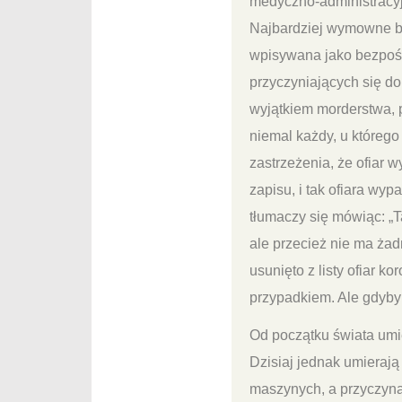
medyczno-administracyjn
Najbardziej wymowne by
wpisywana jako bezpośr
przyczyniających się do
wyjątkiem morderstwa, p
niemal każdy, u którego
zastrzeżenia, że ofiar 
zapisu, i tak ofiara wyp
tłumaczy się mówiąc: „
ale przecież nie ma żad
usunięto z listy ofiar k
przypadkiem. Ale gdyb
Od początku świata umie
Dzisiaj jednak umierają
maszynych, a przyczyną