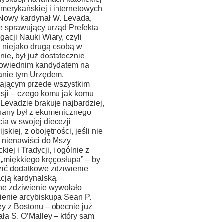
amerykańskiej i internetowych
 Nowy kardynał W. Levada,
e sprawujący urząd Prefekta
acji Nauki Wiary, czyli
 niejako drugą osobą w
ie, był już dostatecznie
owiednim kandydatem na
anie tym Urzędem,
jącym przede wszystkim
ksji – czego komu jak komu
 Levadzie brakuje najbardziej,
nany był z ekumenicznego
ia w swojej diecezji
ijskiej, z obojętności, jeśli nie
: nienawiści do Mszy
kiej i Tradycji, i ogólnie z
 „miękkiego kręgosłupa” – by
ić dodatkowe zdziwienie
cją kardynalską.
e zdziwienie wywołało
ienie arcybiskupa Sean P.
ey z Bostonu – obecnie już
ała S. O’Malley – który sam