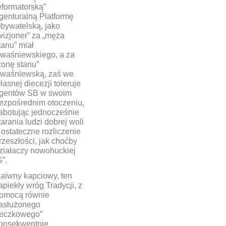
eformatorską”
genturalną Platformę
bywatelską, jako
wizjoner” za „męża
tanu” miał
waśniewskiego, a za
żonę stanu”
waśniewską, zaś we
łasnej diecezji toleruje
gentów SB w swoim
ezpośrednim otoczeniu,
abotując jednocześnie
tarania ludzi dobrej woli
 ostateczne rozliczenie
rzeszłości, jak choćby
ziałaczy nowohuckiej
S”.
aiwny kapciowy, ten
apiekły wróg Tradycji, z
omocą równie
asłużonego
teczkowego”
onsekwentnie