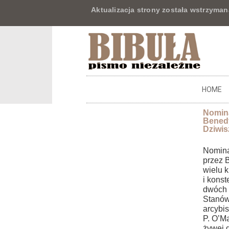
Aktualizacja strony została wstrzyman
HOME
Nomina
Benedy
Dziwis
Nomina
przez 
wielu k
i kons
dwóch 
Stanów
arcybi
P. O’M
żywej d