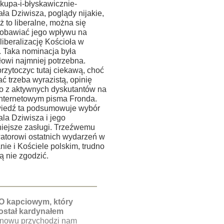
skupa-i-błyskawicznie-
ła Dziwisza, poglądy nijakie,
uż to liberalne, można się
 obawiać jego wpływu na
liberalizację Kościoła w
. Taka nominacja była
łowi najmniej potrzebna.
rzytoczyc tutaj ciekawą, choć
ć trzeba wyrazistą, opinię
o z aktywnych dyskutantów na
internetowym pisma Fronda.
edź ta podsumowuje wybór
la Dziwisza i jego
iejsze zasługi. Trzeźwemu
atorowi ostatnich wydarzeń w
ie i Kościele polskim, trudno
ią nie zgodzić.
O kapciowym, który
ostał kardynałem
nowu przychodzi nam