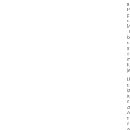
a
P
p
n
M
„
k
n
a
d
m
K
j
U
p
k
j
n
z
w
n
e
w