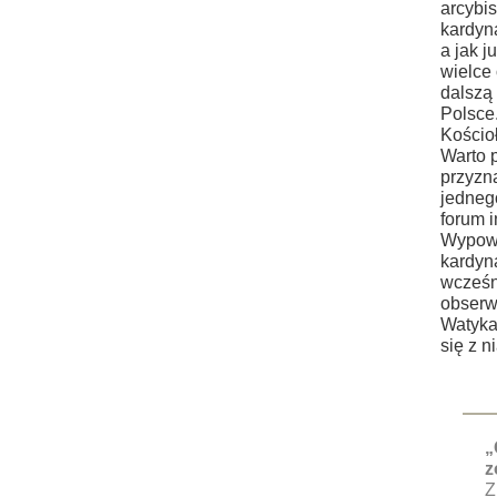
arcybi
kardyna
a jak j
wielce
dalszą 
Polsce
Kościo
Warto p
przyzna
jedneg
forum 
Wypowi
kardyna
wcześn
obserw
Watykan
się z n
„
z
Z