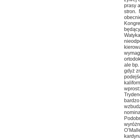
prasy 
stron.
obecni
Kongreg
będący
Watykan
nieodp
kierow
wymaga
ortodo
ale bp.
gdyż z
podejśc
kaliforn
wprost
Trydenc
bardzo
wzbudz
nomina
Podobn
wyróżn
O’Mall
kardyn