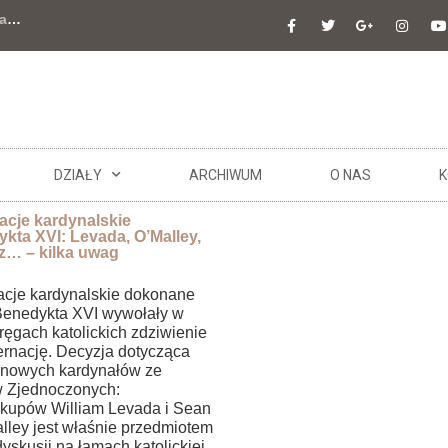
a
…
DZIAŁY
ARCHIWUM
O NAS
K
cje kardynalskie
kta XVI: Levada, O’Malley,
z… – kilka uwag
cje kardynalskie dokonane
Benedykta XVI wywołały w
ręgach katolickich zdziwienie
ternację. Decyzja dotycząca
nowych kardynałów ze
 Zjednoczonych:
skupów William Levada i Sean
alley jest właśnie przedmiotem
yskusji na łamach katolickiej