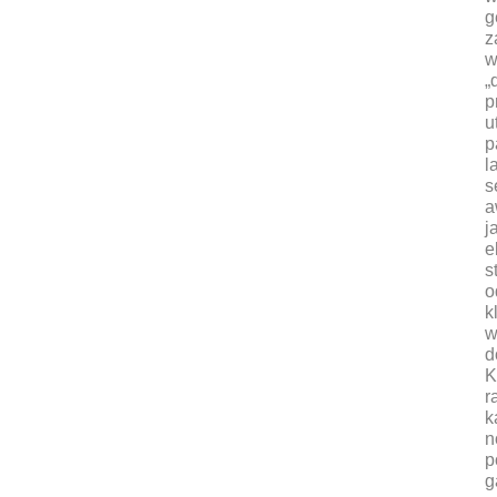
g
z
w
„
p
u
p
l
s
a
j
e
s
o
k
w
d
K
r
k
n
p
g