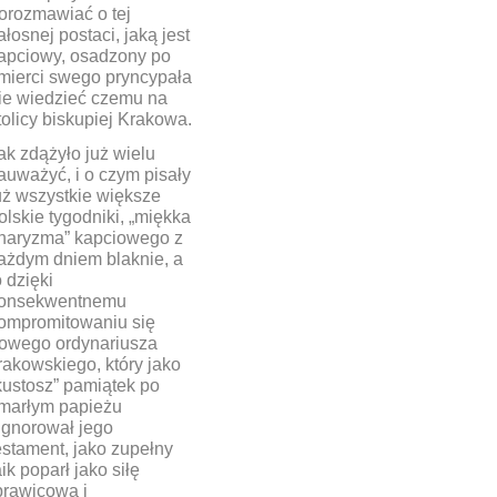
orozmawiać o tej
ałosnej postaci, jaką jest
apciowy, osadzony po
mierci swego pryncypała
ie wiedzieć czemu na
tolicy biskupiej Krakowa.
ak zdążyło już wielu
auważyć, i o czym pisały
uż wszystkie większe
olskie tygodniki, „miękka
haryzma” kapciowego z
ażdym dniem blaknie, a
o dzięki
onsekwentnemu
ompromitowaniu się
owego ordynariusza
rakowskiego, który jako
kustosz” pamiątek po
marłym papieżu
ignorował jego
estament, jako zupełny
aik poparł jako siłę
prawicową i