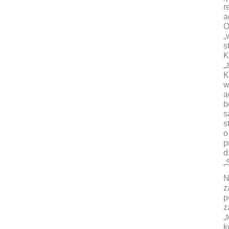
r
a
O
„
s
K
„
K
w
a
b
s
s
o
p
d
„
N
z
p
z
„
k