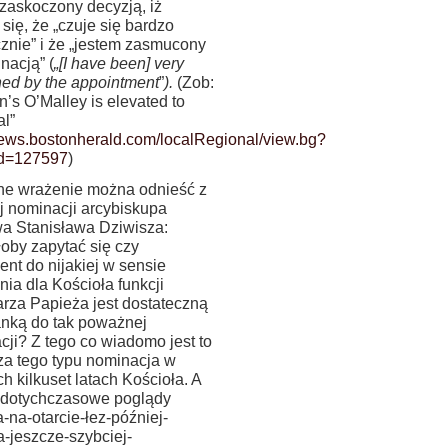
 zaskoczony decyzją, iż
 się, że „czuje się bardzo
cznie” i że „jestem zasmucony
nacją” (
„[I have been]
very
ed by the appointment
”
).
(Zob:
n’s O’Malley is elevated to
al”
/news.bostonherald.com/localRegional/view.bg?
eid=127597
)
e wrażenie można odnieść z
j nominacji arcybiskupa
a Stanisława Dziwisza:
łoby zapytać się czy
nt do nijakiej w sensie
ia dla Kościoła funkcji
arza Papieża jest dostateczną
anką do tak poważnej
cji? Z tego co wiadomo jest to
za tego typu nominacja w
ch kilkuset latach Kościoła. A
 dotychczasowe poglądy
-na-otarcie-łez-później-
a-jeszcze-szybciej-