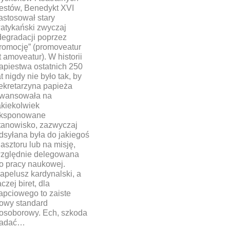
estów, Benedykt XVI
astosował stary
atykański zwyczaj
degradacji poprzez
romocję” (promoveatur
t amoveatur). W historii
apiestwa ostatnich 250
at nigdy nie było tak, by
ekretarzyna papieża
wansowała na
akiekolwiek
ksponowane
tanowisko, zazwyczaj
dsyłana była do jakiegoś
lasztoru lub na misję,
zględnie delegowana
o pracy naukowej.
apelusz kardynalski, a
aczej biret, dla
apciowego to zaiste
owy standard
osoborowy. Ech, szkoda
adać…