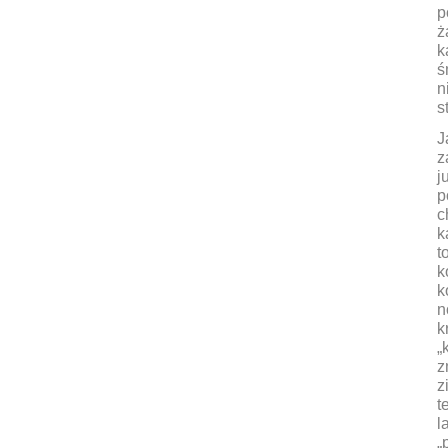
p
ż
k
ś
n
s
J
z
j
p
c
k
t
k
k
n
k
„
z
z
t
l
„