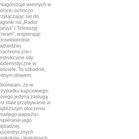
ntagonizuje wiernych w
olsce, ochoczo
rzyłączając się do
agonki na „Radio
aryja” i Telewizję
Trwam”, wspierając
onsekwentnie
ajbardziej
nachroniczne i
estrukcyjne siły
odernistyczne w
ościele. To szkodnik,
ednym słowem.
bolewam, że w
rzypadku kapciowego,
tórego jedyną zasługą
est stałe przebywanie w
ajbliższym otoczeniu
marłego papieża i
spieranie jego
ajbadziej
kscentrycznych
yskoków i teatralnych