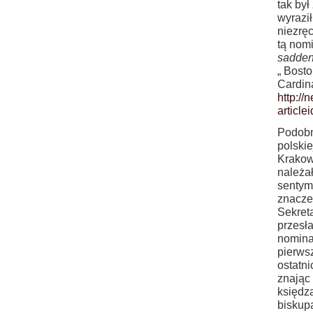
tak był
wyraził
niezrę
tą nomi
sadden
„ Bosto
Cardin
http:/
articl
Podobn
polskie
Krakow
należa
sentyme
znaczen
Sekret
przesł
nomina
pierws
ostatni
znając
księdza
biskup