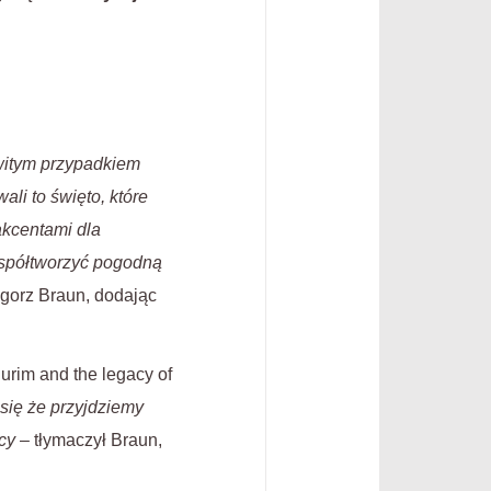
owitym przypadkiem
li to święto, które
akcentami dla
współtworzyć pogodną
gorz Braun, dodając
urim and the legacy of
 się że przyjdziemy
cy
– tłymaczył Braun,