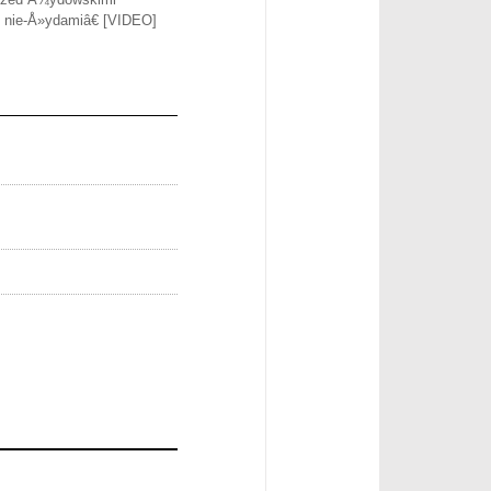
d nie-Å»ydamiâ€ [VIDEO]