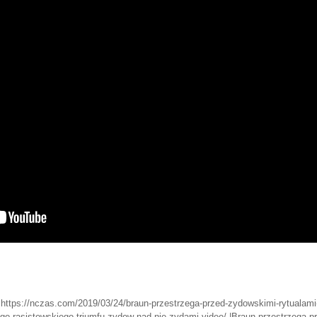
https://nczas.com/2019/03/24/braun-przestrzega-przed-zydowskimi-rytualami-i
ego-rasistowskiego-triumfu-zydow-nad-nie-zydami-video/ |Braun przestrzega