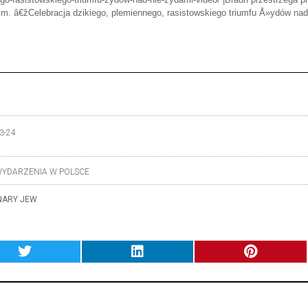
urim. â€žCelebracja dzikiego, plemiennego, rasistowskiego triumfu Å»ydów na
3-24
YDARZENIA W POLSCE
NARY JEW