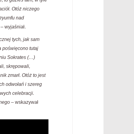
aciół. Otóż niczego
 tryumfu nad
– wyjaśniał.
cznej tych, jak sam
a poświęcono tutaj
niu Sokrates (…)
li, skrępowali,
ik zmarł. Otóż to jest
ch odwołań i szereg
wych celebracji.
lnego
– wskazywał