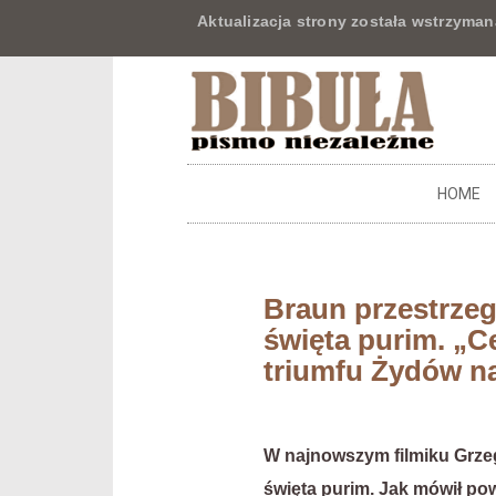
Aktualizacja strony została wstrzyman
HOME
Braun przestrzeg
święta purim. „C
triumfu Żydów n
W najnowszym filmiku Grze
święta purim. Jak mówił pow