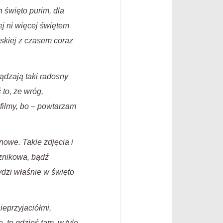
h święto purim, dla
ej ni więcej świętem
wskiej z czasem coraz
ądzają taki radosny
 to, że wróg,
filmy, bo – powtarzam
owe. Takie zdjęcia i
sznikowa, bądź
ydzi właśnie w święto
ieprzyjaciółmi,
, to gdzieś tam, w tyle