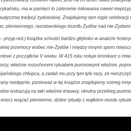
erykańsku, ma w pamięci to zalecenie miłowania nawet nieprzyj
udycznej tradycji żydowskiej. Znajdujemy tam orgie celebracji
ego, plemiennego, rasistowskiego triumfu Żydów nad nie-Żydami
przyp.red.) książka schodzi bardzo głęboko w analizie history
owskiej przemocy wobec nie-Żydów i między innymi sporo miejsc
towi z początków V wieku. W 415 roku notuje kronikarz o imie
torzy, właśnie rozochoceni rytuałami purimowymi właśnie, pojma
jańskiego chłopca, a zadali mu przy tym tyle razy, że nieszczęśn
any następnie, ponieważ w tej książce znajdujemy szereg inny
które wskazują na taki właśnie krwawy, okrutny przebieg purimo
 wręcz wiązać plemienne, dzikie rytuały z wątkiem mordu rytua