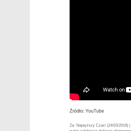
Źródło: YouTube
Za: Najwyższy Czas! (24/03/2019) | 
purim-celebracja-dzikiego-plemienn