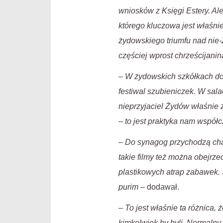
wniosków z Księgi Estery. Ale
którego kluczowa jest właśnie
żydowskiego triumfu nad nie-
częściej wprost chrześcijanin
–
W żydowskich szkółkach do 
festiwal szubieniczek. W sala
nieprzyjaciel Żydów właśnie 
– to jest praktyka nam współc
–
Do synagog przychodzą chas
takie filmy też można obejrz
plastikowych atrap zabawek. 
purim
– dodawał.
–
To jest właśnie ta różnica, 
kimkolwiek by byli. Normalny,