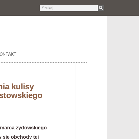
ONTAKT
ia kulisy
istowskiego
1 marca żydowskiego
y się obchody tej