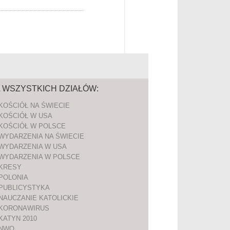
A WSZYSTKICH DZIAŁÓW:
KOŚCIÓŁ NA ŚWIECIE
KOŚCIÓŁ W USA
KOŚCIÓŁ W POLSCE
WYDARZENIA NA ŚWIECIE
WYDARZENIA W USA
WYDARZENIA W POLSCE
KRESY
POLONIA
PUBLICYSTYKA
NAUCZANIE KATOLICKIE
KORONAWIRUS
KATYN 2010
NWO