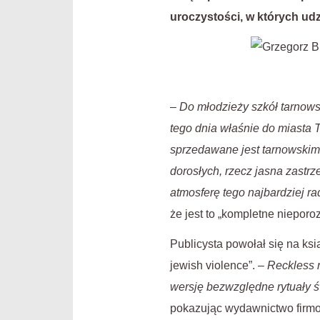
uroczystości, w których udzi
–
Do młodzieży szkół tarnowsk
tego dnia właśnie do miasta T
sprzedawane jest tarnowskimi
dorosłych, rzecz jasna zastr
atmosferę tego najbardziej r
że jest to „kompletne nieporoz
Publicysta powołał się na ks
jewish violence”. –
Reckless r
wersję bezwzględne rytuały św
pokazując wydawnictwo firmo