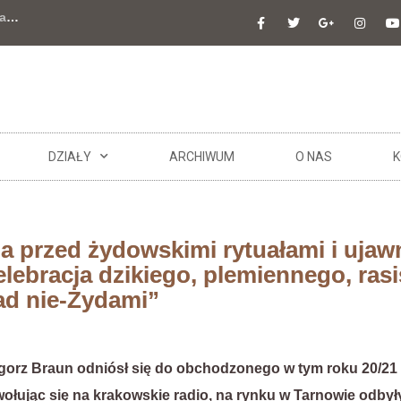
a
…
DZIAŁY
ARCHIWUM
O NAS
K
a przed żydowskimi rytuałami i ujawn
elebracja dzikiego, plemiennego, ras
ad nie-Żydami”
gorz Braun odniósł się do obchodzonego w tym roku 20/2
ołując się na krakowskie radio, na rynku w Tarnowie odbył