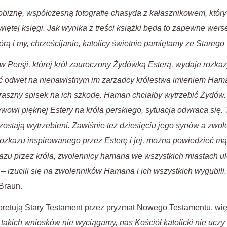
biznę, współczesną fotografię chasyda z kałasznikowem, który
ętej księgi. Jak wynika z treści książki będą to zapewne werse
órą i my, chrześcijanie, katolicy świetnie pamiętamy ze Stareg
 w Persji, której król zauroczony Żydówką Esterą, wydaje rozkaz
 odwet na nienawistnym im zarządcy królestwa imieniem Haman,
traszny spisek na ich szkodę. Haman chciałby wytrzebić Żydów. 
ływowi pięknej Estery na króla perskiego, sytuacja odwraca się.
zostają wytrzebieni. Zawiśnie też dziesięciu jego synów a zw
rozkazu inspirowanego przez Esterę i jej, można powiedzieć m
azu przez króla, zwolennicy hamana we wszystkich miastach ul
 – rzucili się na zwolenników Hamana i ich wszystkich wygubili
Braun.
rpretują Stary Testament przez pryzmat Nowego Testamentu, więc
takich wniosków nie wyciągamy, nas Kościół katolicki nie uczy