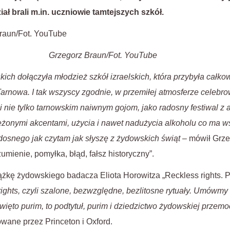
ał brali m.in. uczniowie tamtejszych szkół.
Grzegorz Braun/Fot. YouTube
ich dołączyła młodzież szkół izraelskich, która przybyła całk
arnowa. I tak wszyscy zgodnie, w przemiłej atmosferze celebrowa
 nie tylko tarnowskim naiwnym gojom, jako radosny festiwal z 
zeżonymi akcentami, użycia i nawet nadużycia alkoholu co ma 
adosnego jak czytam jak słyszę z żydowskich świąt
– mówił Grze
umienie, pomyłka, błąd, fałsz historyczny”.
iążkę żydowskiego badacza Eliota Horowitza „Reckless rights. P
ights, czyli szalone, bezwzględne, bezlitosne rytuały. Umówmy
ięto purim, to podtytuł, purim i dziedzictwo żydowskiej przemo
wane przez Princeton i Oxford.