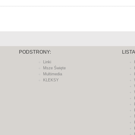
PODSTRONY:
LIST
Linki
Msze Święte
Multimedia
KLEKSY