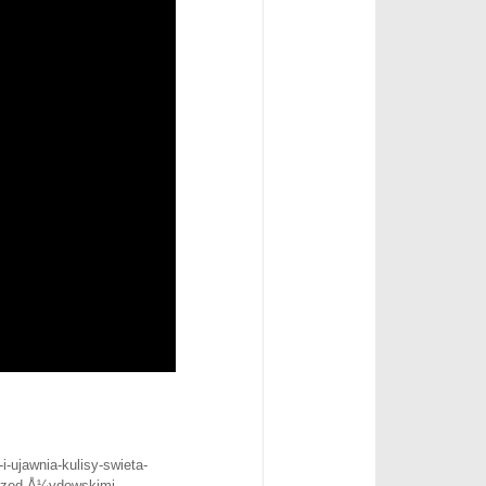
-ujawnia-kulisy-swieta-
 przed Å¼ydowskimi