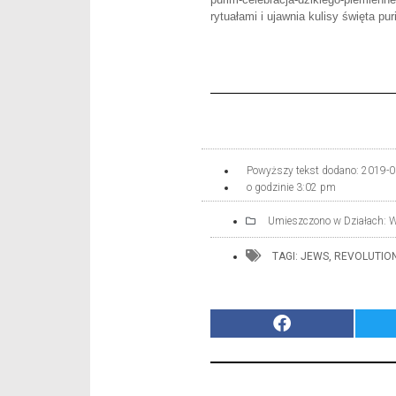
rytuałami i ujawnia kulisy święta p
Powyższy tekst dodano:
2019-0
o godzinie
3:02 pm
Umieszczono w Działach:
W
TAGI:
JEWS
,
REVOLUTIO