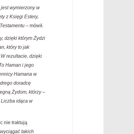
 jest wymierzony w
ty z Księgi Estery,
o Testamentu
– mówił.
y, dzięki którym Żydzi
 który to jak
W rezultacie, dzięki
 To Haman i jego
olennicy Hamana w
ądrego doradcę
egną Żydom, którzy –
. Liczba idąca w
 nie traktują
 wyciągać takich