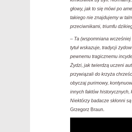
głowy, jak to się mówi po am
takiego nie znajdujemy w talm
przeciwnikami, triumfu dziki
–
Ta (wspomniana wcześniej – 
tytuł wskazuje, tradycji żyd
pewnemu tragicznemu incyden
Żydzi, jak twierdzą uczeni au
przywiązali do krzyża chrześci
obyczaj purimowy, kontynuow
innych faktów historycznych, 
Niektórzy badacze skłonni są
Grzegorz Braun.