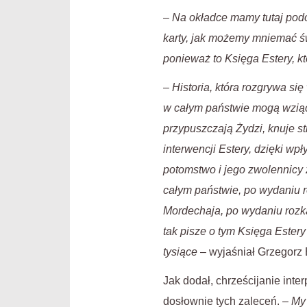
–
Na okładce mamy tutaj podo
karty, jak możemy mniemać świ
ponieważ to Księga Estery, kt
–
Historia, która rozgrywa się
w całym państwie mogą wziąć
przypuszczają Żydzi, knuje s
interwencji Estery, dzięki wp
potomstwo i jego zwolennicy 
całym państwie, po wydaniu 
Mordechaja, po wydaniu rozk
tak pisze o tym Księga Estery
tysiące
– wyjaśniał Grzegorz 
Jak dodał, chrześcijanie inte
dosłownie tych zaleceń. –
My 