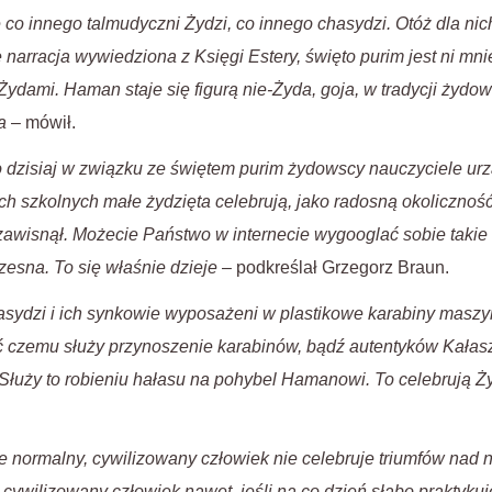
 co innego talmudyczni Żydzi, co innego chasydzi. Otóż dla nic
 narracja wywiedziona z Księgi Estery, święto purim jest ni mni
Żydami. Haman staje się figurą nie-Żyda, goja, w tradycji żydo
a
– mówił.
dzisiaj w związku ze świętem purim żydowscy nauczyciele urz
ch szkolnych małe żydzięta celebrują, jako radosną okoliczność
zawisnął. Możecie Państwo w internecie wygooglać sobie takie 
zesna. To się właśnie dzieje
– podkreślał Grzegorz Braun.
ydzi i ich synkowie wyposażeni w plastikowe karabiny maszyn
eć czemu służy przynoszenie karabinów, bądź autentyków Kała
Służy to robieniu hałasu na pohybel Hamanowi. To celebrują Ż
że normalny, cywilizowany człowiek nie celebruje triumfów nad n
 cywilizowany człowiek nawet, jeśli na co dzień słabo praktykuje