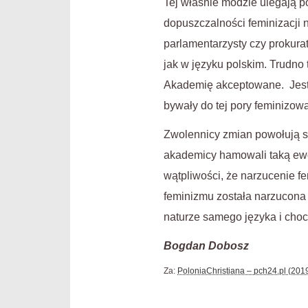
Tej właśnie modzie ulegają po
dopuszczalności feminizacji 
parlamentarzysty czy prokura
jak w języku polskim. Trudno 
Akademię akceptowane. Jest t
bywały do tej pory feminizow
Zwolennicy zmian powołują si
akademicy hamowali taką ewol
wątpliwości, że narzucenie fe
feminizmu została narzucona 
naturze samego języka i choc
Bogdan Dobosz
Za:
PoloniaChristiana – pch24.pl (201