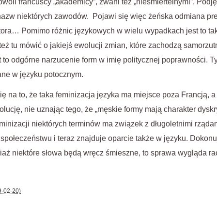
woli francuscy „akademicy”, zwani też „nieśmiertelnymi”. Podjęl
nazw niektórych zawodów. Pojawi się więc żeńska odmiana pref
tora… Pomimo różnic językowych w wielu wypadkach jest to tak
też tu mówić o jakiejś ewolucji zmian, które zachodzą samorzutn
o odgórne narzucenie form w imię politycznej poprawności. Tyl
ane w języku potocznym.
ę na to, że taka feminizacja języka ma miejsce poza Francją,
ucję, nie uznając tego, że „męskie formy mają charakter dysk
minizacji niektórych terminów ma związek z długoletnimi rządam
społeczeństwu i teraz znajduje oparcie także w języku. Dokonu
iaż niektóre słowa będą wręcz śmieszne, to sprawa wygląda rac
9-02-20)