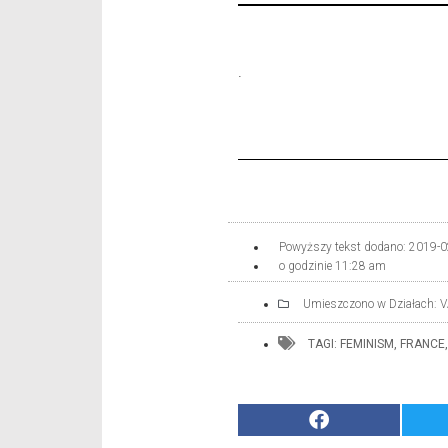
.
Powyższy tekst dodano:
2019-0
o godzinie
11:28 am
Umieszczono w Działach:
V
TAGI:
FEMINISM
,
FRANCE