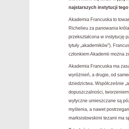
najstarszych instytucji teg
Akademia Francuska to towar
Richelieu za panowania króla 
przekształcona w instytucję
tytuły „akademików”). Fran
członkiem Akademii można zos
Akademia Francuska ma zasa
wyróżnień, a drugie, od same
dziedzictwa. Współcześnie „a
dopuszczalności, tworzeniem 
wytyczne umieszczane są póź
myślenia, a nawet postrzegani
marksistowskimi tezami ma s