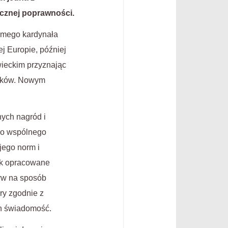
tycznej poprawności.
amego kardynała
ej Europie, później
wieckim przyznając
onków. Nowym
ych nagród i
ako wspólnego
jego norm i
Tak opracowane
yw na sposób
ry zgodnie z
ch świadomość.