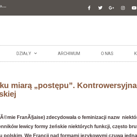
a
…
DZIAŁY
ARCHIWUM
O NAS
K
ku miarą „postępu”. Kontrowersyjna
skiej
©mie FranÃ§aise) zdecydowała o feminizacji nazw niekt
ników lewicy formy żeńskie niektórych funkcji, często brut
u polskim. We Francji nad formami językowymi czuwa jedna