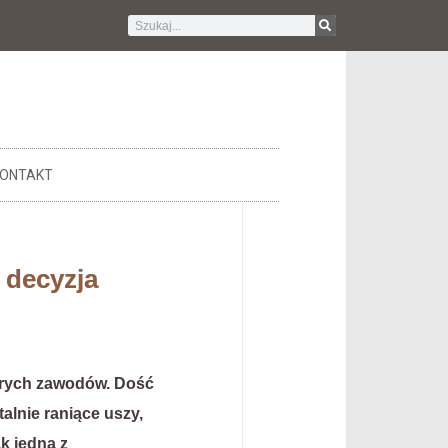
ONTAKT
 decyzja
órych zawodów. Dość
alnie raniące uszy,
k jedna z