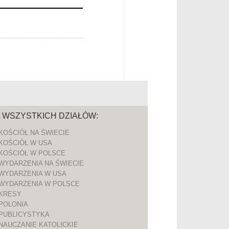
A WSZYSTKICH DZIAŁÓW:
KOŚCIÓŁ NA ŚWIECIE
KOŚCIÓŁ W USA
KOŚCIÓŁ W POLSCE
WYDARZENIA NA ŚWIECIE
WYDARZENIA W USA
WYDARZENIA W POLSCE
KRESY
POLONIA
PUBLICYSTYKA
NAUCZANIE KATOLICKIE