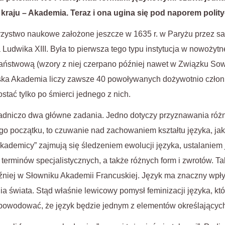
o kraju – Akademia. Teraz i ona ugina się pod naporem poli
zystwo naukowe założone jeszcze w 1635 r. w Paryżu przez s
Ludwika XIII. Była to pierwsza tego typu instytucja w nowożytn
 państwową (wzory z niej czerpano później nawet w Związku So
cuska Akademia liczy zawsze 40 powoływanych dożywotnio czł
tać tylko po śmierci jednego z nich.
dniczo dwa główne zadania. Jedno dotyczy przyznawania różn
go początku, to czuwanie nad zachowaniem kształtu języka, j
kademicy” zajmują się śledzeniem ewolucji języka, ustalaniem 
terminów specjalistycznych, a także różnych form i zwrotów. 
niej w Słowniku Akademii Francuskiej. Język ma znaczny wpł
a świata. Stąd właśnie lewicowy pomysł feminizacji języka, któ
powodować, że język będzie jednym z elementów określający