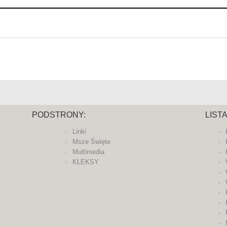
PODSTRONY:
LIST
Linki
Msze Święte
Multimedia
KLEKSY