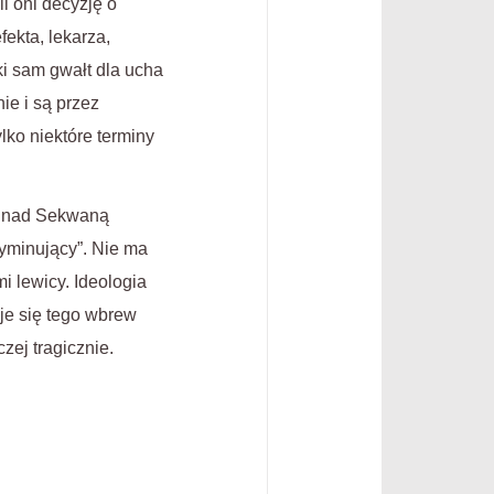
i oni decyzję o
ekta, lekarza,
i sam gwałt dla ucha
ie i są przez
ko niektóre terminy
 a nad Sekwaną
ryminujący”. Nie ma
i lewicy. Ideologia
je się tego wbrew
zej tragicznie.