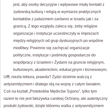
jest, aby osoby decyzyjne i wpływowe miały kontakt z
żydowską kulturą i religią w wymiarze praktycznych
kontaktów z judaizmem zarówno w Izraelu jak i za
granicą. Z tego względu zaleca się, żeby religijne
organizacje i instytucje uczestniczyły w imprezach
między-religijnych od grup dyskusyjnych po wspólne
modlitwy. Powinno się zachęcać organizacje
polityczne, instytucje i podmioty gospodarcze do
współpracy z Izraelem i Żydami na gruncie religijnym,
kulturowym, akademickim, edukacyjnym i biznesowym.
Ufff, niezła lektura, prawda? Żydzi dzielnie walczą z
antysemityzmem i dlatego idą na wojnę z całym światem.
Coś na kształt „Protokołów Mędrców Syjonu”, tylko tym
razem to nie jest fałszywka carskiej Ochrany, ale autentyczny
produkt żydowski, dzięki któremu walka z antysemityzmem