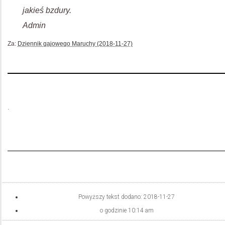
jakieś bzdury.
Admin
Za:
Dziennik gajowego Maruchy (2018-11-27)
.
Powyższy tekst dodano:
2018-11-27
o godzinie
10:14 am