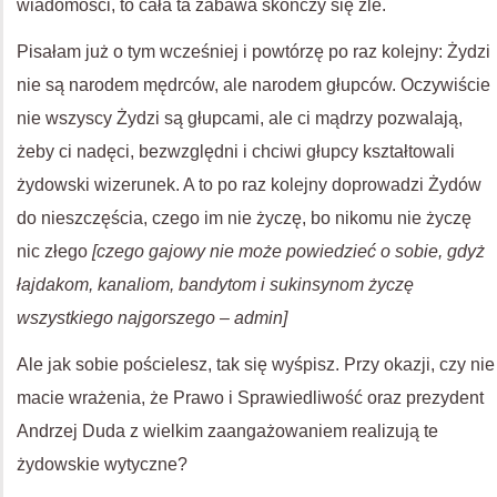
wiadomości, to cała ta zabawa skończy się źle.
Pisałam już o tym wcześniej i powtórzę po raz kolejny: Żydzi
nie są narodem mędrców, ale narodem głupców. Oczywiście
nie wszyscy Żydzi są głupcami, ale ci mądrzy pozwalają,
żeby ci nadęci, bezwzględni i chciwi głupcy kształtowali
żydowski wizerunek. A to po raz kolejny doprowadzi Żydów
do nieszczęścia, czego im nie życzę, bo nikomu nie życzę
nic złego
[czego gajowy nie może powiedzieć o sobie, gdyż
łajdakom, kanaliom, bandytom i sukinsynom życzę
wszystkiego najgorszego – admin]
Ale jak sobie pościelesz, tak się wyśpisz. Przy okazji, czy nie
macie wrażenia, że Prawo i Sprawiedliwość oraz prezydent
Andrzej Duda z wielkim zaangażowaniem realizują te
żydowskie wytyczne?