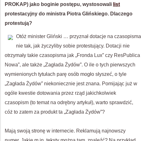
PROKAP) jako boginie postępu, wystosowali
list
protestacyjny do ministra Piotra Glińskiego. Dlaczego
protestują?
Otóż minister Gliński … przyznał dotacje na czasopisma
nie tak, jak życzyliby sobie protestujący. Dotacji nie
otrzymały takie czasopisma jak „Fronda Lux” czy ResPublica
Nowa”, ale także „Zagłada Żydów”. O ile o tych pierwszych
wymienionych tytułach parę osób mogło słyszeć, o tyle
„Zagłada Żydów” niekoniecznie jest znana. Pomijając już w
ogóle kwestie dotowania przez rząd jakichkolwiek
czasopism (to temat na odrębny artykuł), warto sprawdzić,
cóż to zatem za produkt ta „Zagłada Żydów”?
Mają swoją stronę w internecie. Reklamują najnowszy
numer. Jakie m.in. teksty można tam znaleźć? Na przykład