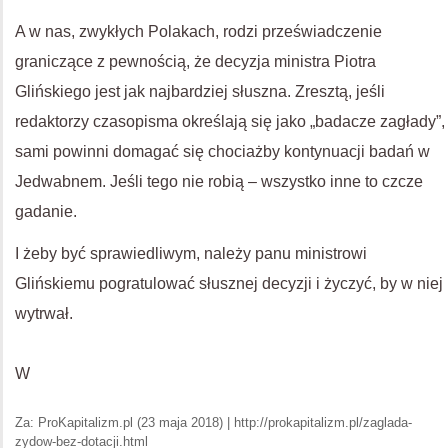
A w nas, zwykłych Polakach, rodzi przeświadczenie
graniczące z pewnością, że decyzja ministra Piotra
Glińskiego jest jak najbardziej słuszna. Zresztą, jeśli
redaktorzy czasopisma określają się jako „badacze zagłady”,
sami powinni domagać się chociażby kontynuacji badań w
Jedwabnem. Jeśli tego nie robią – wszystko inne to czcze
gadanie.
I żeby być sprawiedliwym, należy panu ministrowi
Glińskiemu pogratulować słusznej decyzji i życzyć, by w niej
wytrwał.
W
Za: ProKapitalizm.pl (23 maja 2018) | http://prokapitalizm.pl/zaglada-
zydow-bez-dotacji.html