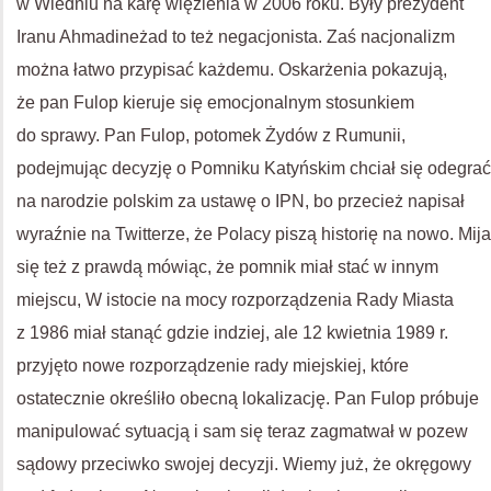
w Wiedniu na karę więzienia w 2006 roku. Były prezydent
Iranu Ahmadineżad to też negacjonista. Zaś nacjonalizm
można łatwo przypisać każdemu. Oskarżenia pokazują,
że pan Fulop kieruje się emocjonalnym stosunkiem
do sprawy. Pan Fulop, potomek Żydów z Rumunii,
podejmując decyzję o Pomniku Katyńskim chciał się odegrać
na narodzie polskim za ustawę o
IPN
, bo przecież napisał
wyraźnie na Twitterze, że Polacy piszą historię na nowo. Mija
się też z prawdą mówiąc, że pomnik miał stać w innym
miejscu, W istocie na mocy rozporządzenia Rady Miasta
z 1986 miał stanąć gdzie indziej, ale 12 kwietnia 1989 r.
przyjęto nowe rozporządzenie rady miejskiej, które
ostatecznie określiło obecną lokalizację. Pan Fulop próbuje
manipulować sytuacją i sam się teraz zagmatwał w pozew
sądowy przeciwko swojej decyzji. Wiemy już, że okręgowy