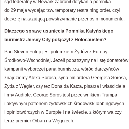
sąd federalny w Newark zabronił dotykania pomnika
do 29 maja wydając tzw. temporary restraining order, czyli
decyzję nakazującą powstrzymanie przenosin monumentu.
Dlaczego sprawę usunięcia Pomnika Katyńskiego
burmistrz Jersey City połączył z Holocaustem?
Pan Steven Fulop jest potomkiem Żydów z Europy
Środkowo-Wschodniej. Jeżeli popatrzymy na listę donatorów
kampanii wyborczej pana burmistrza, wśród darczyńców
znajdziemy Alexa Sorosa, syna miliardera George’a Sorosa,
Żyda z Węgier, czy też Donalda Katza, pisarza i właściciela
firmy Audible. George Soros jest przeciwnikiem Trumpa
i aktywnym patronem żydowskich środowisk lobbingowych
i opiniotwórczych w Europie i na świecie, z którym walczy
teraz premier Orban na Węgrzech.