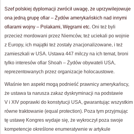
Szef polskiej dyplomacji zwrócił uwagę, że uprzywilejowuje
ona jedną grupę ofiar – Żydów amerykańskich nad innymi
ofiarami wojny – Polakami, Węgrami etc
. Oni też byli
przecież mordowani przez Niemców, też uciekali po wojnie
z Europy, ich majątki też zostały znacjonalizowane, i też
zamieszkali w
USA
. Ustawa 447 milczy na ich temat, broni
tylko interesów ofiar Shoah – Żydów obywateli
USA
,
reprezentowanych przez organizacje holocaustowe.
Właśnie ten aspekt mogą podnieść prawnicy amerykańscy,
że ustawa ta narusza zakaz dyskryminacji na podstawie
V i
XIV
poprawki do konstytucji
USA
, gwarantując wszystkim
równe traktowanie (equal protection). Poza tym przyjmując
tę ustawę Kongres wydaje się, że wykroczył poza swoje
kompetencje określone enumeratywnie w artykule