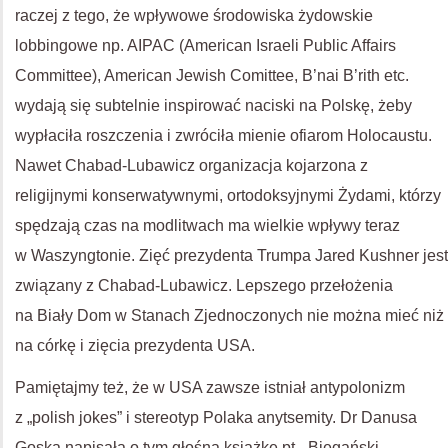
raczej z tego, że wpływowe środowiska żydowskie
lobbingowe np.
AIPAC
(American Israeli Public Affairs
Committee), American Jewish Comittee, B’nai B’rith etc.
wydają się subtelnie inspirować naciski na Polskę, żeby
wypłaciła roszczenia i zwróciła mienie ofiarom Holocaustu.
Nawet Chabad-Lubawicz organizacja kojarzona z
religijnymi konserwatywnymi, ortodoksyjnymi Żydami, którzy
spędzają czas na modlitwach ma wielkie wpływy teraz
w Waszyngtonie. Zięć prezydenta Trumpa Jared Kushner jest
związany z Chabad-Lubawicz. Lepszego przełożenia
na Biały Dom w Stanach Zjednoczonych nie można mieć niż
na córkę i zięcia prezydenta
USA
.
Pamiętajmy też, że w
USA
zawsze istniał antypolonizm
z „polish jokes” i stereotyp Polaka anytsemity. Dr Danusa
Goska napisała o tym głośną książkę pt. „Biegański