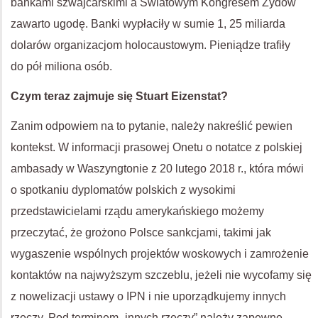
bankami szwajcarskimi a Światowym Kongresem Żydów
zawarto ugodę. Banki wypłaciły w sumie 1, 25 miliarda
dolarów organizacjom holocaustowym. Pieniądze trafiły
do pół miliona osób.
Czym teraz zajmuje się Stuart Eizenstat?
Zanim odpowiem na to pytanie, należy nakreślić pewien
kontekst. W informacji prasowej Onetu o notatce z polskiej
ambasady w Waszyngtonie z 20 lutego 2018 r., która mówi
o spotkaniu dyplomatów polskich z wysokimi
przedstawicielami rządu amerykańskiego możemy
przeczytać, że grożono Polsce sankcjami, takimi jak
wygaszenie wspólnych projektów woskowych i zamrożenie
kontaktów na najwyższym szczeblu, jeżeli nie wycofamy się
z nowelizacji ustawy o
IPN
i nie uporządkujemy innych
rzeczy. Pod terminem „innych rzeczy” należy zapewne