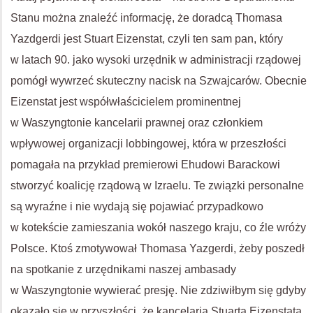
Stanu można znaleźć informację, że doradcą Thomasa
Yazdgerdi jest Stuart Eizenstat, czyli ten sam pan, który
w latach 90. jako wysoki urzędnik w administracji rządowej
pomógł wywrzeć skuteczny nacisk na Szwajcarów. Obecnie
Eizenstat jest współwłaścicielem prominentnej
w Waszyngtonie kancelarii prawnej oraz członkiem
wpływowej organizacji lobbingowej, która w przeszłości
pomagała na przykład premierowi Ehudowi Barackowi
stworzyć koalicję rządową w Izraelu. Te związki personalne
są wyraźne i nie wydają się pojawiać przypadkowo
w kotekście zamieszania wokół naszego kraju, co źle wróży
Polsce. Ktoś zmotywował Thomasa Yazgerdi, żeby poszedł
na spotkanie z urzędnikami naszej ambasady
w Waszyngtonie wywierać presję. Nie zdziwiłbym się gdyby
okazało się w przyszłości, że kancelaria Stuarta Eizenstata