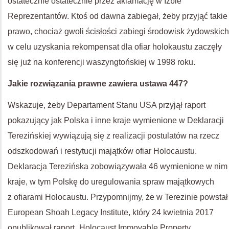
ostatecznie ostatecznie przez aklamację w Izbie
Reprezentantów. Ktoś od dawna zabiegał, żeby przyjąć takie
prawo, chociaż gwoli ścisłości zabiegi środowisk żydowskich
w celu uzyskania rekompensat dla ofiar holokaustu zaczęły
się już na konferencji waszyngtońskiej w 1998 roku.
Jakie rozwiązania prawne zawiera ustawa 447?
Wskazuje, żeby Departament Stanu
USA
przyjął raport
pokazujący jak Polska i inne kraje wymienione w Deklaracji
Terezińskiej wywiązują się z realizacji postulatów na rzecz
odszkodowań i restytucji majątków ofiar Holocaustu.
Deklaracja Terezińska zobowiązywała 46 wymienione w nim
kraje, w tym Polskę do uregulowania spraw majątkowych
z ofiarami Holocaustu. Przypomnijmy, że w Terezinie powstał
European Shoah Legacy Institute, który 24 kwietnia 2017
opublikował raport „Holocaust Immovable Property