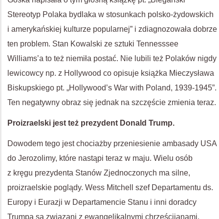
Stereotyp Polaka bydlaka w stosunkach polsko-żydowskich
i amerykańskiej kulturze popularnej” i zdiagnozowała dobrze
ten problem. Stan Kowalski ze sztuki Tennesssee
Williams’a to też niemiła postać. Nie lubili też Polaków nigdy
lewicowcy np. z Hollywood co opisuje książka Mieczysława
Biskupskiego pt. „Hollywood’s War with Poland, 1939-1945”.
Ten negatywny obraz się jednak na szczęście zmienia teraz.
Proizraelski jest też prezydent Donald Trump.
Dowodem tego jest chociażby przeniesienie ambasady
USA
do Jerozolimy, które nastąpi teraz w maju. Wielu osób
z kręgu prezydenta Stanów Zjednoczonych ma silne,
proizraelskie poglądy. Wess Mitchell szef Departamentu ds.
Europy i Eurazji w Departamencie Stanu i inni doradcy
Trumpa są związani z ewangelikalnymi chrześcijanami.