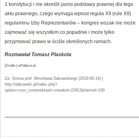
1 konstytucji i nie określił jasno podstawy prawnej dla tego
aktu prawnego, czego wymaga wprost reguła
XII
(rule
XII
)
regulaminu Izby Reprezentanów – kongres wszak nie może
zajmować się wszystkim co popadnie i może tylko
przyjmować prawo w ściśle określonych ramach.
Rozmawiał Tomasz Plaskota
[Źródło:]
wPolityce.pl
Za: Strona prof. Mirosława Dakowskiego (2018-05-14) |
http://dakowski.pl/index.php?
option=com_content&task=view&id=22913&Itemid=100