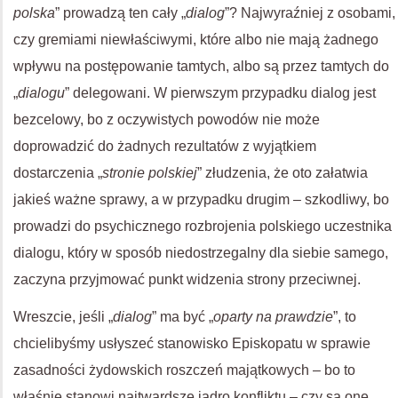
polska
” prowadzą ten cały „
dialog
”? Najwyraźniej z osobami,
czy gremiami niewłaściwymi, które albo nie mają żadnego
wpływu na postępowanie tamtych, albo są przez tamtych do
„
dialogu
” delegowani. W pierwszym przypadku dialog jest
bezcelowy, bo z oczywistych powodów nie może
doprowadzić do żadnych rezultatów z wyjątkiem
dostarczenia „
stronie polskiej
” złudzenia, że oto załatwia
jakieś ważne sprawy, a w przypadku drugim – szkodliwy, bo
prowadzi do psychicznego rozbrojenia polskiego uczestnika
dialogu, który w sposób niedostrzegalny dla siebie samego,
zaczyna przyjmować punkt widzenia strony przeciwnej.
Wreszcie, jeśli „
dialog
” ma być „
oparty na prawdzie
”, to
chcielibyśmy usłyszeć stanowisko Episkopatu w sprawie
zasadności żydowskich roszczeń majątkowych – bo to
właśnie stanowi najtwardsze jądro konfliktu – czy są one