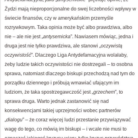
Żydzi mają nieproporcjonalne do swej liczebności wpływy w
świecie finansów, czy w amerykańskim przemyśle
rozrywkowym. Taka opinia może być albo prawdziwa, albo
nie – ale nie jest „
antysemicka
”. Nawiasem mówiąc, jedna i
druga jest nie tylko prawdziwa, ale stanowi „
oczywistą
oczywistość
”. Dlaczego Liga Antydefamacyjna wolałaby,
żeby ludzie takich oczywistości nie dostrzegali – to osobna
sprawa, natomiast dlaczego biskupi przechodzą nad tym do
porządku dziennego i próbują wmawiać ufającym im
ludziom, że taka spostrzegawczość jest „
grzechem
”, to
sprawa druga. Warto jednak zastanowić się nad
konsekwencjami takiej uprzejmości wobec partnerów
„
dialogu
” – że coraz więcej ludzi przestanie przywiązywać
wagę do tego, co mówią im biskupi – i wcale nie musi to