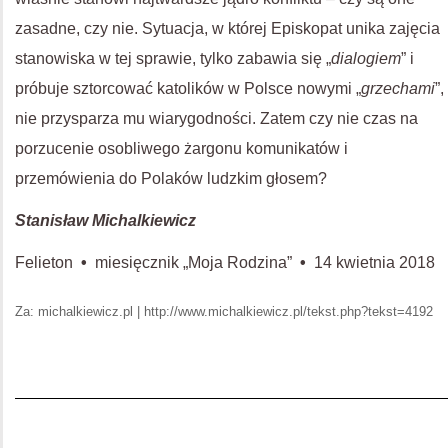
zasadne, czy nie. Sytuacja, w której Episkopat unika zajęcia
stanowiska w tej sprawie, tylko zabawia się „
dialogiem
” i
próbuje sztorcować katolików w Polsce nowymi „
grzechami
”,
nie przysparza mu wiarygodności. Zatem czy nie czas na
porzucenie osobliwego żargonu komunikatów i
przemówienia do Polaków ludzkim głosem?
Stanisław Michalkiewicz
Felieton
•
miesięcznik „Moja Rodzina”
•
14 kwietnia 2018
Za: michalkiewicz.pl | http://www.michalkiewicz.pl/tekst.php?tekst=4192