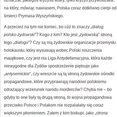
oznaczać jakiegoś kryzysu wiary, tylko kryzys przywództwa,
na który, mówiąc nawiasem, Polska coraz dotkliwiej cierpi od
śmierci Prymasa Wyszyńskiego.
A przecież na tym nie koniec, bo cóż to znaczy „
dialog
polsko-żydowski
”? Kogo z kim? Kto jest „
żydowską
” stroną
tego „
dialogu
”? Czy są nią żydowskie organizacje przemysłu
holokaustu, który wysuwają wobec Polski roszczenia
majątkowe, czy jest nia Liga Antydefamacyjna, która każde
niewygodne dla Żydów spostrzeżenie piętnuje jako
„
antysemickie
”, czy wreszcie są tą stroną żydowskie ośrodki
propagandowe, które przyprawiają narodowi polskiemu
odrażający wizerunek narodu morderców? Chyba nie – bo
gdyby to one były tą drugą stroną, to wojna propagandowa
przeciwko Polsce i Polakom nie rozpalałaby się coraz
większym płomieniem. Zatem z kim biskupi, jako „
strona