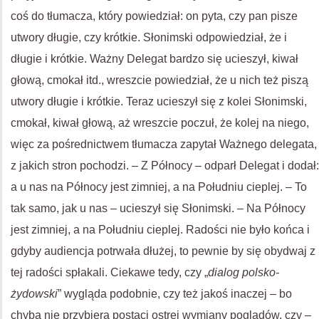
coś do tłumacza, który powiedział: on pyta, czy pan pisze
utwory długie, czy krótkie. Słonimski odpowiedział, że i
długie i krótkie. Ważny Delegat bardzo się ucieszył, kiwał
głową, cmokał itd., wreszcie powiedział, że u nich też piszą
utwory długie i krótkie. Teraz ucieszył się z kolei Słonimski,
cmokał, kiwał głową, aż wreszcie poczuł, że kolej na niego,
więc za pośrednictwem tłumacza zapytał Ważnego delegata,
z jakich stron pochodzi. – Z Północy – odparł Delegat i dodał:
a u nas na Północy jest zimniej, a na Południu cieplej. – To
tak samo, jak u nas – ucieszył się Słonimski. – Na Północy
jest zimniej, a na Południu cieplej. Radości nie było końca i
gdyby audiencja potrwała dłużej, to pewnie by się obydwaj z
tej radości spłakali. Ciekawe tedy, czy „
dialog polsko-
żydowski
” wygląda podobnie, czy też jakoś inaczej – bo
chyba nie przybiera postaci ostrej wymiany poglądów, czy –