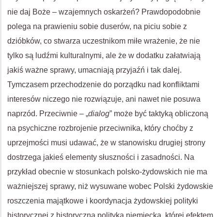
nie daj Boże – wzajemnych oskarżeń? Prawdopodobnie
polega na prawieniu sobie duserów, na piciu sobie z
dzióbków, co stwarza uczestnikom miłe wrażenie, że nie
tylko są ludźmi kulturalnymi, ale że w dodatku załatwiają
jakiś ważne sprawy, umacniają przyjaźń i tak dalej.
Tymczasem przechodzenie do porządku nad konfliktami
interesów niczego nie rozwiązuje, ani nawet nie posuwa
naprzód. Przeciwnie – „
dialog
” może być taktyką obliczoną
na psychiczne rozbrojenie przeciwnika, który choćby z
uprzejmości musi udawać, że w stanowisku drugiej strony
dostrzega jakieś elementy słuszności i zasadności. Na
przykład obecnie w stosunkach polsko-żydowskich nie ma
ważniejszej sprawy, niż wysuwane wobec Polski żydowskie
roszczenia majątkowe i koordynacja żydowskiej polityki
historycznej z historyczną polityką niemiecką, której efektem