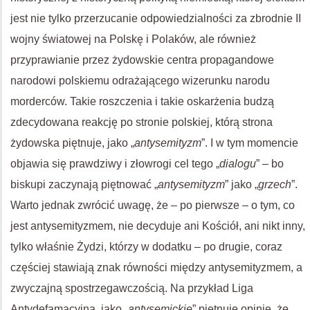
jest nie tylko przerzucanie odpowiedzialności za zbrodnie II
wojny światowej na Polskę i Polaków, ale również
przyprawianie przez żydowskie centra propagandowe
narodowi polskiemu odrażającego wizerunku narodu
morderców. Takie roszczenia i takie oskarżenia budzą
zdecydowana reakcję po stronie polskiej, którą strona
żydowska piętnuje, jako „
antysemityzm
”. I w tym momencie
objawia się prawdziwy i złowrogi cel tego „
dialogu
” – bo
biskupi zaczynają piętnować „
antysemityzm
” jako „
grzech
”.
Warto jednak zwrócić uwagę, że – po pierwsze – o tym, co
jest antysemityzmem, nie decyduje ani Kościół, ani nikt inny,
tylko właśnie Żydzi, którzy w dodatku – po drugie, coraz
częściej stawiają znak równości między antysemityzmem, a
zwyczajną spostrzegawczością. Na przykład Liga
Antydefamacyjna, jako „
antysemickie
” piętnuje opinie, że