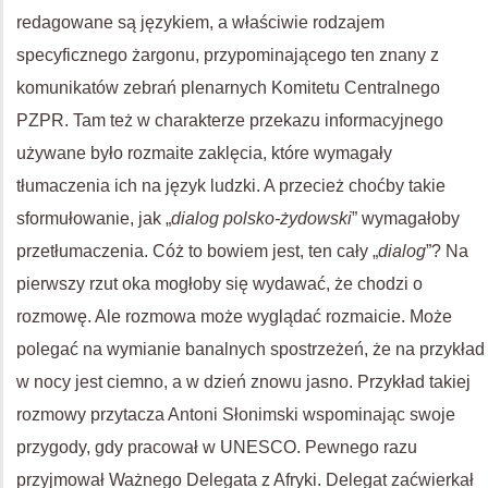
redagowane są językiem, a właściwie rodzajem
specyficznego żargonu, przypominającego ten znany z
komunikatów zebrań plenarnych Komitetu Centralnego
PZPR. Tam też w charakterze przekazu informacyjnego
używane było rozmaite zaklęcia, które wymagały
tłumaczenia ich na język ludzki. A przecież choćby takie
sformułowanie, jak „
dialog polsko-żydowski
” wymagałoby
przetłumaczenia. Cóż to bowiem jest, ten cały „
dialog
”? Na
pierwszy rzut oka mogłoby się wydawać, że chodzi o
rozmowę. Ale rozmowa może wyglądać rozmaicie. Może
polegać na wymianie banalnych spostrzeżeń, że na przykład
w nocy jest ciemno, a w dzień znowu jasno. Przykład takiej
rozmowy przytacza Antoni Słonimski wspominając swoje
przygody, gdy pracował w UNESCO. Pewnego razu
przyjmował Ważnego Delegata z Afryki. Delegat zaćwierkał