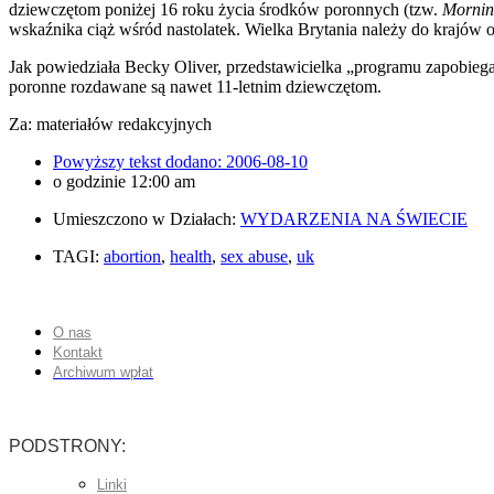
dziewczętom poniżej 16 roku życia środków poronnych (tzw.
Morning
wskaźnika ciąż wśród nastolatek. Wielka Brytania należy do krajów
Jak powiedziała Becky Oliver, przedstawicielka „programu zapobiega
poronne rozdawane są nawet 11-letnim dziewczętom.
Za: materiałów redakcyjnych
Powyższy tekst dodano:
2006-08-10
o godzinie
12:00 am
Umieszczono w Działach:
WYDARZENIA NA ŚWIECIE
TAGI:
abortion
,
health
,
sex abuse
,
uk
O nas
Kontakt
Archiwum wpłat
PODSTRONY:
Linki