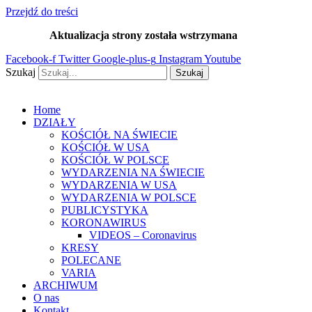
Przejdź do treści
Aktualizacja strony została wstrzymana
…
Facebook-f
Twitter
Google-plus-g
Instagram
Youtube
Szukaj
Szukaj
Home
DZIAŁY
KOŚCIÓŁ NA ŚWIECIE
KOŚCIÓŁ W USA
KOŚCIÓŁ W POLSCE
WYDARZENIA NA ŚWIECIE
WYDARZENIA W USA
WYDARZENIA W POLSCE
PUBLICYSTYKA
KORONAWIRUS
VIDEOS – Coronavirus
KRESY
POLECANE
VARIA
ARCHIWUM
O nas
Kontakt