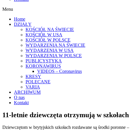
Menu
Home
DZIAŁY
KOŚCIÓŁ NA ŚWIECIE
KOŚCIÓŁ W USA
KOŚCIÓŁ W POLSCE
WYDARZENIA NA ŚWIECIE
WYDARZENIA W USA
WYDARZENIA W POLSCE
PUBLICYSTYKA
KORONAWIRUS
VIDEOS – Coronavirus
KRESY
POLECANE
VARIA
ARCHIWUM
O nas
Kontakt
11-letnie dziewczęta otrzymują w szkołach
Dziewczętom w brytyjskich szkołach rozdawane są środki poronne –